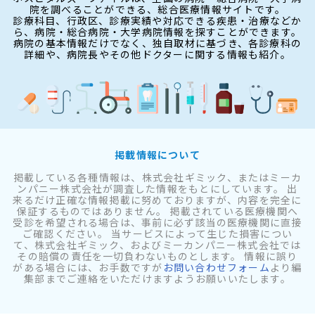
院を調べることができる、総合医療情報サイトです。
診療科目、行政区、診療実績や対応できる疾患・治療などか
ら、病院・総合病院・大学病院情報を探すことができます。
病院の基本情報だけでなく、独自取材に基づき、各診療科の
詳細や、病院長やその他ドクターに関する情報も紹介。
掲載情報について
掲載している各種情報は、株式会社ギミック、またはミーカ
ンパニー株式会社が調査した情報をもとにしています。 出
来るだけ正確な情報掲載に努めておりますが、内容を完全に
保証するものではありません。 掲載されている医療機関へ
受診を希望される場合は、事前に必ず該当の医療機関に直接
ご確認ください。 当サービスによって生じた損害につい
て、株式会社ギミック、およびミーカンパニー株式会社では
その賠償の責任を一切負わないものとします。 情報に誤り
がある場合には、お手数ですが
お問い合わせフォーム
より編
集部までご連絡をいただけますようお願いいたします。