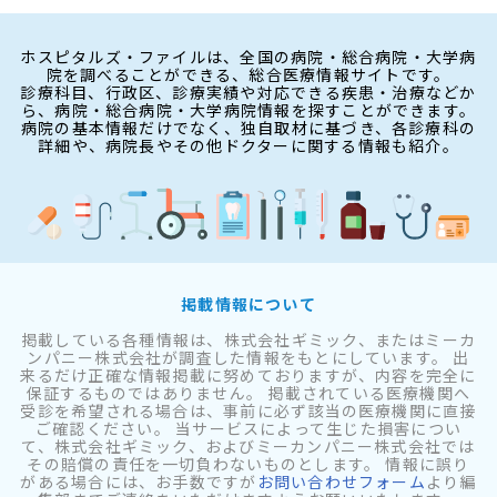
ホスピタルズ・ファイルは、全国の病院・総合病院・大学病
院を調べることができる、総合医療情報サイトです。
診療科目、行政区、診療実績や対応できる疾患・治療などか
ら、病院・総合病院・大学病院情報を探すことができます。
病院の基本情報だけでなく、独自取材に基づき、各診療科の
詳細や、病院長やその他ドクターに関する情報も紹介。
掲載情報について
掲載している各種情報は、株式会社ギミック、またはミーカ
ンパニー株式会社が調査した情報をもとにしています。 出
来るだけ正確な情報掲載に努めておりますが、内容を完全に
保証するものではありません。 掲載されている医療機関へ
受診を希望される場合は、事前に必ず該当の医療機関に直接
ご確認ください。 当サービスによって生じた損害につい
て、株式会社ギミック、およびミーカンパニー株式会社では
その賠償の責任を一切負わないものとします。 情報に誤り
がある場合には、お手数ですが
お問い合わせフォーム
より編