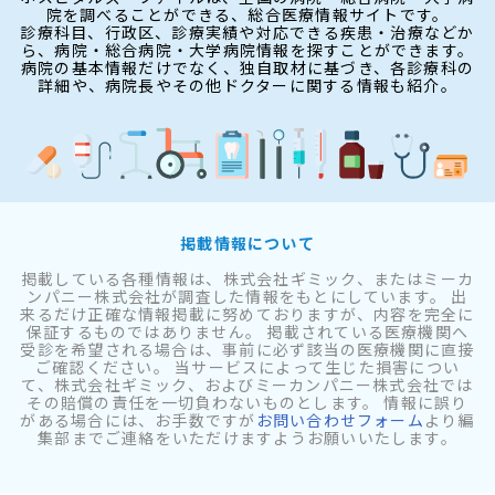
院を調べることができる、総合医療情報サイトです。
診療科目、行政区、診療実績や対応できる疾患・治療などか
ら、病院・総合病院・大学病院情報を探すことができます。
病院の基本情報だけでなく、独自取材に基づき、各診療科の
詳細や、病院長やその他ドクターに関する情報も紹介。
掲載情報について
掲載している各種情報は、株式会社ギミック、またはミーカ
ンパニー株式会社が調査した情報をもとにしています。 出
来るだけ正確な情報掲載に努めておりますが、内容を完全に
保証するものではありません。 掲載されている医療機関へ
受診を希望される場合は、事前に必ず該当の医療機関に直接
ご確認ください。 当サービスによって生じた損害につい
て、株式会社ギミック、およびミーカンパニー株式会社では
その賠償の責任を一切負わないものとします。 情報に誤り
がある場合には、お手数ですが
お問い合わせフォーム
より編
集部までご連絡をいただけますようお願いいたします。