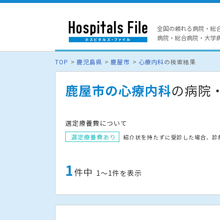
全国の頼れる病院・総
病院・総合病院・大学病院
TOP
鹿児島県
鹿屋市
心療内科
の検索結果
鹿屋市の心療内科
の病院
選定療養費について
選定療養費あり
紹介状を持たずに受診した場合、診
1
件中
1〜1件を表示