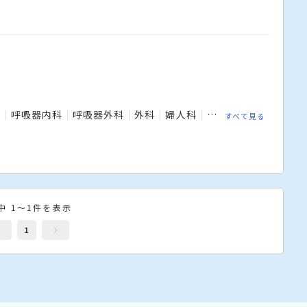
科
呼吸器内科
呼吸器外科
外科
婦人科
小児外科
形成外科
すべて見る
中 1～1件を表示
1