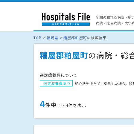
全国の頼れる病院・総
病院・総合病院・大学病院
TOP
福岡県
糟屋郡粕屋町
の検索結果
糟屋郡粕屋町
の病院・総
選定療養費について
選定療養費あり
紹介状を持たずに受診した場合、診
4
件中
1〜4件を表示