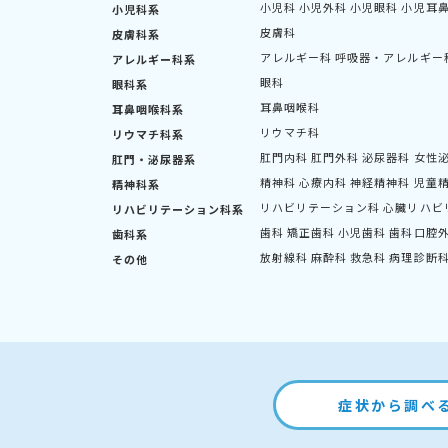
小児科
小児外科
小児眼科
小児耳
小児科系
皮膚科
皮膚科系
アレルギー科
呼吸器・アレルギー
アレルギー科系
眼科
眼科系
耳鼻咽喉科
耳鼻咽喉科系
リウマチ科
リウマチ科系
肛門内科
肛門外科
泌尿器科
女性
肛門・泌尿器系
精神科
心療内科
神経精神科
児童
精神科系
リハビリテーション科
心臓リハビ
リハビリテーション科系
歯科
矯正歯科
小児歯科
歯科口腔
歯科系
放射線科
麻酔科
救急科
病理診断
その他
症状から調べ