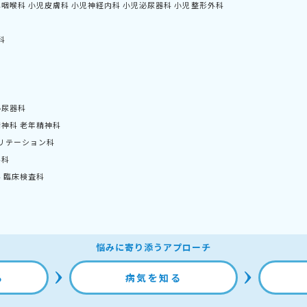
鼻咽喉科
小児皮膚科
小児神経内科
小児泌尿器科
小児整形外科
科
泌尿器科
精神科
老年精神科
リテーション科
外科
科
臨床検査科
悩みに寄り添うアプローチ
る
病気を知る