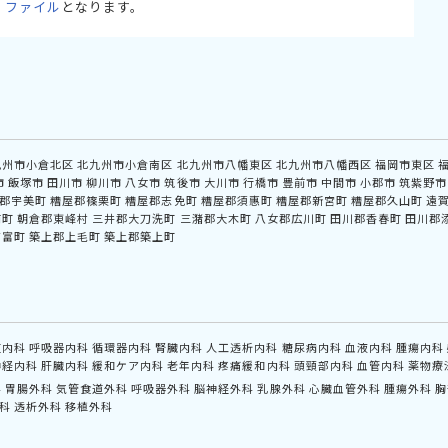
・ファイル
となります。
九州市小倉北区
北九州市小倉南区
北九州市八幡東区
北九州市八幡西区
福岡市東区
市
飯塚市
田川市
柳川市
八女市
筑後市
大川市
行橋市
豊前市
中間市
小郡市
筑紫野市
郡宇美町
糟屋郡篠栗町
糟屋郡志免町
糟屋郡須惠町
糟屋郡新宮町
糟屋郡久山町
遠
前町
朝倉郡東峰村
三井郡大刀洗町
三潴郡大木町
八女郡広川町
田川郡香春町
田川郡
吉富町
築上郡上毛町
築上郡築上町
道内科
呼吸器内科
循環器内科
腎臓内科
人工透析内科
糖尿病内科
血液内科
腫瘍内科
神経内科
肝臓内科
緩和ケア内科
老年内科
疼痛緩和内科
頭頸部内科
血管内科
薬物療
科
胃腸外科
気管食道外科
呼吸器外科
脳神経外科
乳腺外科
心臓血管外科
腫瘍外科
胸
科
透析外科
移植外科