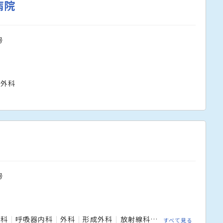
病院
号
形外科
号
内科
呼吸器内科
外科
形成外科
放射線科
救急科
整形外科
すべて見る