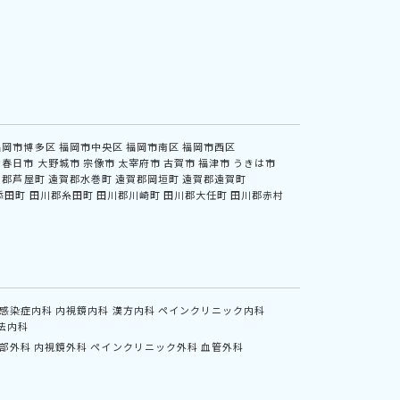
福岡市博多区
福岡市中央区
福岡市南区
福岡市西区
春日市
大野城市
宗像市
太宰府市
古賀市
福津市
うきは市
賀郡芦屋町
遠賀郡水巻町
遠賀郡岡垣町
遠賀郡遠賀町
添田町
田川郡糸田町
田川郡川崎町
田川郡大任町
田川郡赤村
感染症内科
内視鏡内科
漢方内科
ペインクリニック内科
法内科
部外科
内視鏡外科
ペインクリニック外科
血管外科