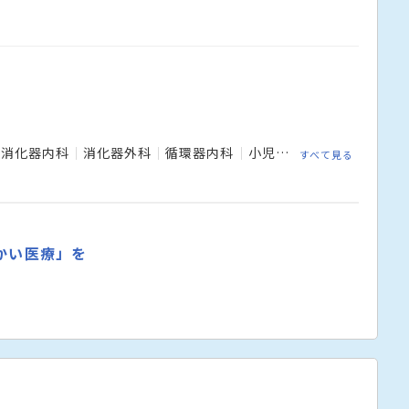
消化器内科
消化器外科
循環器内科
小児科
外科
整形外科
すべて見る
かい医療」を