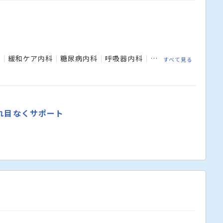
科
緩和ケア内科
糖尿病内科
呼吸器内科
神経内科
肝臓内科
すべて見る
れ目なくサポート