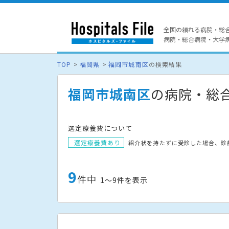
全国の頼れる病院・総
病院・総合病院・大学病院
TOP
福岡県
福岡市城南区
の検索結果
福岡市城南区
の病院・総
選定療養費について
選定療養費あり
紹介状を持たずに受診した場合、診
9
件中
1〜9件を表示