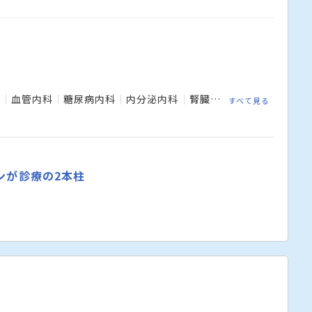
科
血管内科
糖尿病内科
内分泌内科
腎臓内科
人工透析内科
すべて見る
ンが診療の2本柱