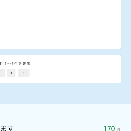
中 1～9件を表示
1
ます
170
件