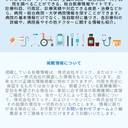
院を調べることができる、総合医療情報サイトです。
診療科目、行政区、診療実績や対応できる疾患・治療などか
ら、病院・総合病院・大学病院情報を探すことができます。
病院の基本情報だけでなく、独自取材に基づき、各診療科の
詳細や、病院長やその他ドクターに関する情報も紹介。
掲載情報について
掲載している各種情報は、株式会社ギミック、またはミーカ
ンパニー株式会社が調査した情報をもとにしています。 出
来るだけ正確な情報掲載に努めておりますが、内容を完全に
保証するものではありません。 掲載されている医療機関へ
受診を希望される場合は、事前に必ず該当の医療機関に直接
ご確認ください。 当サービスによって生じた損害につい
て、株式会社ギミック、およびミーカンパニー株式会社では
その賠償の責任を一切負わないものとします。 情報に誤り
がある場合には、お手数ですが
お問い合わせフォーム
より編
集部までご連絡をいただけますようお願いいたします。