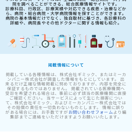
院を調べることができる、総合医療情報サイトです。
診療科目、行政区、診療実績や対応できる疾患・治療などか
ら、病院・総合病院・大学病院情報を探すことができます。
病院の基本情報だけでなく、独自取材に基づき、各診療科の
詳細や、病院長やその他ドクターに関する情報も紹介。
掲載情報について
掲載している各種情報は、株式会社ギミック、またはミーカ
ンパニー株式会社が調査した情報をもとにしています。 出
来るだけ正確な情報掲載に努めておりますが、内容を完全に
保証するものではありません。 掲載されている医療機関へ
受診を希望される場合は、事前に必ず該当の医療機関に直接
ご確認ください。 当サービスによって生じた損害につい
て、株式会社ギミック、およびミーカンパニー株式会社では
その賠償の責任を一切負わないものとします。 情報に誤り
がある場合には、お手数ですが
お問い合わせフォーム
より編
集部までご連絡をいただけますようお願いいたします。