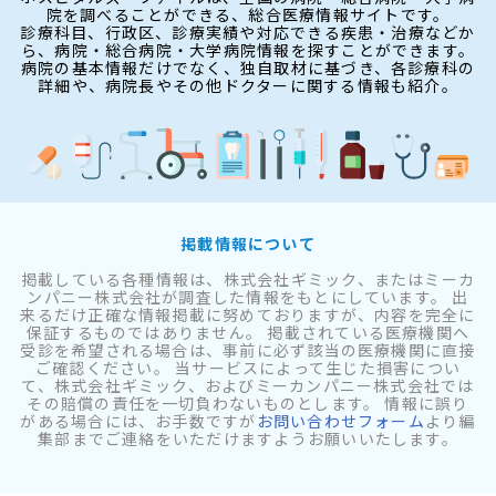
院を調べることができる、総合医療情報サイトです。
診療科目、行政区、診療実績や対応できる疾患・治療などか
ら、病院・総合病院・大学病院情報を探すことができます。
病院の基本情報だけでなく、独自取材に基づき、各診療科の
詳細や、病院長やその他ドクターに関する情報も紹介。
掲載情報について
掲載している各種情報は、株式会社ギミック、またはミーカ
ンパニー株式会社が調査した情報をもとにしています。 出
来るだけ正確な情報掲載に努めておりますが、内容を完全に
保証するものではありません。 掲載されている医療機関へ
受診を希望される場合は、事前に必ず該当の医療機関に直接
ご確認ください。 当サービスによって生じた損害につい
て、株式会社ギミック、およびミーカンパニー株式会社では
その賠償の責任を一切負わないものとします。 情報に誤り
がある場合には、お手数ですが
お問い合わせフォーム
より編
集部までご連絡をいただけますようお願いいたします。