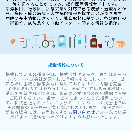
院を調べることができる、総合医療情報サイトです。
診療科目、行政区、診療実績や対応できる疾患・治療などか
ら、病院・総合病院・大学病院情報を探すことができます。
病院の基本情報だけでなく、独自取材に基づき、各診療科の
詳細や、病院長やその他ドクターに関する情報も紹介。
掲載情報について
掲載している各種情報は、株式会社ギミック、またはミーカ
ンパニー株式会社が調査した情報をもとにしています。 出
来るだけ正確な情報掲載に努めておりますが、内容を完全に
保証するものではありません。 掲載されている医療機関へ
受診を希望される場合は、事前に必ず該当の医療機関に直接
ご確認ください。 当サービスによって生じた損害につい
て、株式会社ギミック、およびミーカンパニー株式会社では
その賠償の責任を一切負わないものとします。 情報に誤り
がある場合には、お手数ですが
お問い合わせフォーム
より編
集部までご連絡をいただけますようお願いいたします。