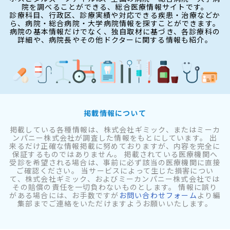
院を調べることができる、総合医療情報サイトです。
診療科目、行政区、診療実績や対応できる疾患・治療などか
ら、病院・総合病院・大学病院情報を探すことができます。
病院の基本情報だけでなく、独自取材に基づき、各診療科の
詳細や、病院長やその他ドクターに関する情報も紹介。
掲載情報について
掲載している各種情報は、株式会社ギミック、またはミーカ
ンパニー株式会社が調査した情報をもとにしています。 出
来るだけ正確な情報掲載に努めておりますが、内容を完全に
保証するものではありません。 掲載されている医療機関へ
受診を希望される場合は、事前に必ず該当の医療機関に直接
ご確認ください。 当サービスによって生じた損害につい
て、株式会社ギミック、およびミーカンパニー株式会社では
その賠償の責任を一切負わないものとします。 情報に誤り
がある場合には、お手数ですが
お問い合わせフォーム
より編
集部までご連絡をいただけますようお願いいたします。