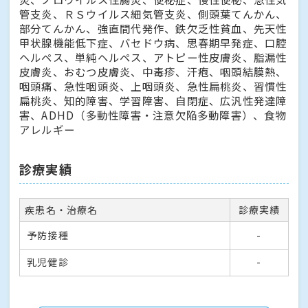
管支炎、ＲＳウイルス細気管支炎、側頭葉てんかん、
部分てんかん、強直間代発作、鉄欠乏性貧血、先天性
甲状腺機能低下症、バセドウ病、思春期早発症、口腔
ヘルペス、単純ヘルペス、アトピー性皮膚炎、脂漏性
皮膚炎、おむつ皮膚炎、中毒疹、汗疱、咽頭結膜熱、
咽頭痛、急性咽頭炎、上咽頭炎、急性扁桃炎、習慣性
扁桃炎、知的障害、学習障害、自閉症、広汎性発達障
害、ADHD（多動性障害・注意欠陥多動障害）、食物
アレルギー
診療実績
疾患名・治療名
診療実績
予防接種
-
乳児健診
-