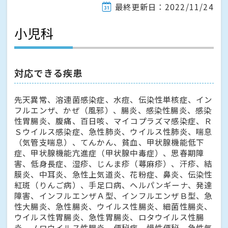
最終更新日：2022/11/24
小児科
対応できる疾患
先天異常、溶連菌感染症、水痘、伝染性単核症、イン
フルエンザ、かぜ（風邪）、腸炎、感染性腸炎、感染
性胃腸炎、腹痛、百日咳、マイコプラズマ感染症、Ｒ
Ｓウイルス感染症、急性肺炎、ウイルス性肺炎、喘息
（気管支喘息）、てんかん、貧血、甲状腺機能低下
症、甲状腺機能亢進症（甲状腺中毒症）、思春期障
害、低身長症、湿疹、じんま疹（蕁麻疹）、汗疹、結
膜炎、中耳炎、急性上気道炎、花粉症、鼻炎、伝染性
紅斑（りんご病）、手足口病、ヘルパンギーナ、発達
障害、インフルエンザＡ型、インフルエンザＢ型、急
性大腸炎、急性腸炎、ウイルス性腸炎、細菌性腸炎、
ウイルス性胃腸炎、急性胃腸炎、ロタウイルス性腸
炎、ノロウイルス性腸炎、便秘症、慢性便秘、急性気