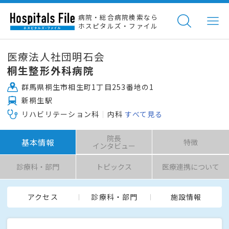
病院・総合病院検索なら
ホスピタルズ・ファイル
医療法人社団明石会
桐生整形外科病院
群馬県桐生市相生町1丁目253番地の1
新桐生駅
リハビリテーション科
内科
すべて見る
院長
基本情報
特徴
インタビュー
診療科・部門
トピックス
医療連携について
アクセス
診療科・部門
施設情報