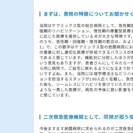
まずは、貴院の特徴についてお聞かせ
当院はケアミックス型の総合病院として、急性期
復期のリハビリテーション、慢性期の療養型医療
に応じた医療を提供している点が大きな特徴です。
のうち、急性期・回復期・慢性期の割合は、およそ
1」で、この数字はケアミックス型の民間病院に
の需要に対し適切な医療が供給できるバランスの
であると感じています。機能別に分担したほうが
いう意見もありますが、患者さんにしてみたら一
ら同じ病院で、ご自宅に戻れるようになるまで診
いですよね。また、当院には理学療法士などリハ
ョンを担当するスタッフが100人近く在籍し、急
た後も、シームレスにリハビリを受けていただけ
ような一貫した医療が、病気の予後に良い影響を
と感じています。
二次救急医療機関として、同院が担う
今後ますます民間病院に求められるのが二次救急