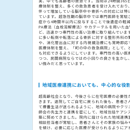
実、中でも高齢者の救急です。当院は24時間365
療体制を整え、多くの救急患者を受け入れており
伴って増加している脳卒中や骨折への対応には特
ています。超急性期の脳卒中では専門医師を常駐
症から4時間半以内に投与することで後遺症の軽減
PA療法（血栓溶解療法）やカテーテルを用いた血
ど、迅速かつ専門性の高い治療に取り組んでいま
に多い転倒や転落による骨折に対する整形外科の
や、消化管出血に対する内視鏡治療にも常時即応
医療体制を整え、「町の中の救急病院」として、
も対応できるようにしています。専門性の高い医
つつ、民間病院ならではの小回りの良さを生かし
い強みだと思っています。
地域医療連携においても、中心的な役
超高齢社会となり、今後さらに在宅医療の必要性
きます。退院してご自宅に戻られた後も、患者さ
て療養生活が送られるように、地域の病院やクリ
師会の先生方と連携を密にして、地域包括ケアシ
築に努めてきました。院内に設けられた地域連携
相談担当者が常駐し、患者さんとその家族の悩み
を傾け、必要に応じた医療が受けられるようにア