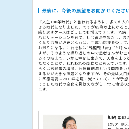
最後に、今後の展望をお聞かせくださ
「人生100年時代」と言われるように、多くの人
きる時代になりました。ですが85歳以上になると
繰り返すケースはどうしても増えてきます。発病
ハビリテーションを経て、社会復帰を果たし、ま
くなり治療が必要となれば、手厚い医療を受けて
お帰りになる。これを私は“輪廻転「床」”と呼ん
すが、そのような繰り返しの中で患者さんがお亡
るその時まで、いかに幸せに生きて、天寿をまっ
ただくことが、われわれの義務だと考えています
らくは高齢者の増加、医療費削減という問題をい
えるかが大きな課題となりますが、その先は人口
に医療需要は2030年を境に減っていくことが予
そうした時代の変化を見据えながら、常に地域の
ます。
加納 繁照
1980年