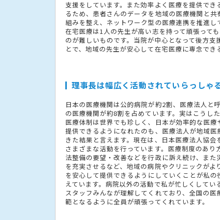
支援をしています。また効率よく医療を提供でき
るため、患者さんのデータを地域の医療機関と共
組みを整え、ネットワーク型の医療連携を推進し
在宅医療は1人の先生が高い志を持って頑張って
のが難しいものです。当院が中心となって後方支
とで、地域の先生が安心して在宅医療に専念でき
理事長は幅広く活動されていらっしゃ
日本の医療機関は公的病院が約2割、医療法人と
の医療機関が約8割を占めています。実はこうし
医療体制は世界でも珍しく、日本が効率的な医療
提供できるようになれたのも、医療法人が地域医
きた結果と言えます。現在は、日本医療法人協会
さまざまな活動を行っています。医療制度のあり
法整備の要望・改善などを行政に訴え続け、また
を充実させるなど、地域の病院やクリニックがよ
を安心して提供できるようにしていくことが私の
えています。病院以外の活動で私が忙しくしてい
スタッフみんなが理解してくれており、全国の医
範となるように全員が頑張ってくれています。