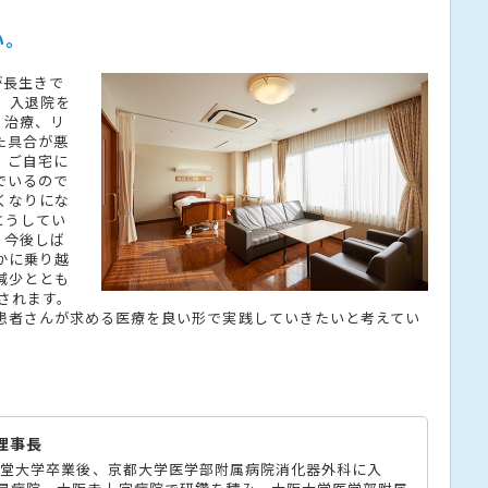
い。
が長生きで
、入退院を
、治療、リ
た具合が悪
、ご自宅に
でいるので
くなりにな
とうしてい
。今後しば
かに乗り越
減少ととも
想されます。
患者さんが求める医療を良い形で実践していきたいと考えてい
 理事長
順天堂大学卒業後、京都大学医学部附属病院消化器外科に入