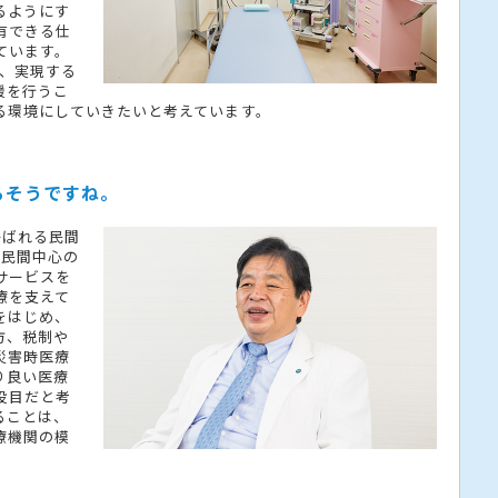
るようにす
有できる仕
ています。
も、実現する
援を行うこ
る環境にしていきたいと考えています。
るそうですね。
呼ばれる民間
た民間中心の
サービスを
療を支えて
をはじめ、
方、税制や
災害時医療
り良い医療
役目だと考
ることは、
療機関の模