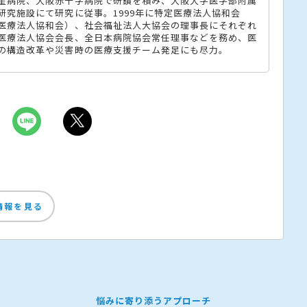
星病院、大阪赤十字病院で研鑽を積み、大阪大学医学部附属
研究施設にて研究に従事。1999年に特定医療法人協和会
医療法人協和会）、社会福祉法人大協会の理事長にそれぞれ
医療法人協会会長、全日本病院協会常任理事などを務め、医
の構造改革や災害時の医療支援チーム発足にも尽力。
情報を見る
悩みに寄り添うアプローチ