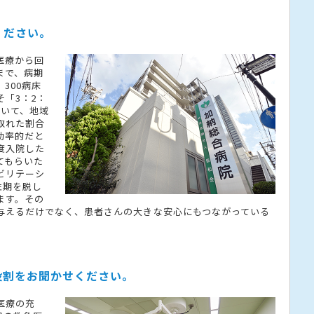
ください。
医療から回
まで、病期
300病床
「3：2：
おいて、地域
取れた割合
効率的だと
度入院した
てもらいた
ビリテーシ
性期を脱し
ます。その
与えるだけでなく、患者さんの大きな安心にもつながっている
役割をお聞かせください。
医療の充