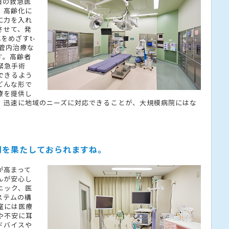
日の救急医
、高齢化に
に力を入れ
させて、発
をめざすt-
管内治療な
す。高齢者
緊急手術
できるよう
どんな形で
療を提供し
、迅速に地域のニーズに対応できることが、大規模病院にはな
割を果たしておられますね。
が高まって
んが安心し
ニック、医
ステムの構
室には医療
や不安に耳
ドバイスや