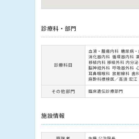
診療科・部門
血液・腫瘍内科
糖尿病・
消化器内科
循環器内科
移植内科 移植外科 内分
診療科目
脳神経外科
呼吸器外科
耳鼻咽喉科
放射線科
歯
麻酔科標榜医／高須 宏江
その他部門
臨床遺伝診療部門
施設情報
管理者
佐藤 公治院長