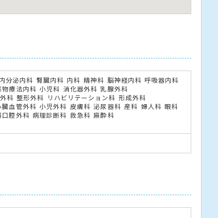
内分泌内科
腎臓内科
内科
精神科
脳神経内科
呼吸器内科
薬物療法内科
小児科
消化器外科
乳腺外科
泌外科
整形外科
リハビリテーション科
形成外科
心臓血管外科
小児外科
皮膚科
泌尿器科
産科
婦人科
眼科
科口腔外科
病理診断科
救急科
麻酔科