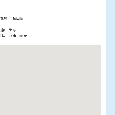
～塩尻) 金山駅
山線 栄駅
城線 八事日赤駅