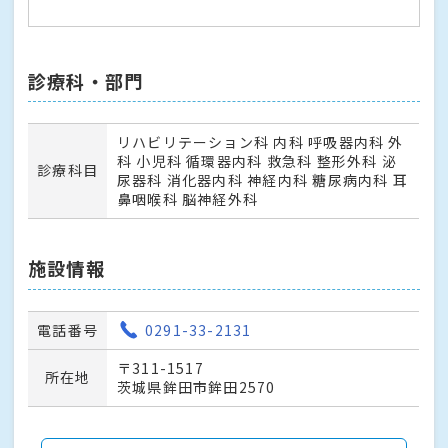
診療科・部門
リハビリテーション科 内科 呼吸器内科 外
科 小児科 循環器内科 救急科 整形外科 泌
診療科目
尿器科 消化器内科 神経内科 糖尿病内科 耳
鼻咽喉科 脳神経外科
施設情報
電話番号
0291-33-2131
〒311-1517
所在地
茨城県鉾田市鉾田2570