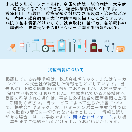
ホスピタルズ・ファイルは、全国の病院・総合病院・大学病
院を調べることができる、総合医療情報サイトです。
診療科目、行政区、診療実績や対応できる疾患・治療などか
ら、病院・総合病院・大学病院情報を探すことができます。
病院の基本情報だけでなく、独自取材に基づき、各診療科の
詳細や、病院長やその他ドクターに関する情報も紹介。
掲載情報について
掲載している各種情報は、株式会社ギミック、またはミーカ
ンパニー株式会社が調査した情報をもとにしています。 出
来るだけ正確な情報掲載に努めておりますが、内容を完全に
保証するものではありません。 掲載されている医療機関へ
受診を希望される場合は、事前に必ず該当の医療機関に直接
ご確認ください。 当サービスによって生じた損害につい
て、株式会社ギミック、およびミーカンパニー株式会社では
その賠償の責任を一切負わないものとします。 情報に誤り
がある場合には、お手数ですが
お問い合わせフォーム
より編
集部までご連絡をいただけますようお願いいたします。