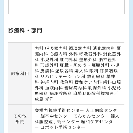
診療科・部門
内科 呼吸器内科 循環器内科 消化器内科 腎
臓内科 心療内科 外科 呼吸器外科 消化器外
科 小児外科 肛門外科 整形外科 脳神経外
科 形成外科 肝臓・胆のう・膵臓外科 小児
科 皮膚科 泌尿器科 婦人科 眼科 耳鼻咽喉
診療科目
科 リハビリテーション科 放射線科 精神
科 神経内科 救急科 緩和ケア内科 歯科口腔
外科 血液内科 糖尿病内科 乳腺外科 小児泌
尿器科 病理診断科 麻酔科麻酔科標榜医／
成島 光洋
脊椎内視鏡手術センター 人工関節センタ
その他
ー 脳卒中センター てんかんセンター 婦人
部門
科腹腔鏡手術センター 緩和ケアセンタ
ー ロボット手術センター