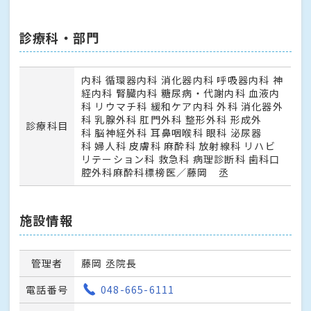
診療科・部門
内科 循環器内科 消化器内科 呼吸器内科 神
経内科 腎臓内科 糖尿病・代謝内科 血液内
科 リウマチ科 緩和ケア内科 外科 消化器外
科 乳腺外科 肛門外科 整形外科 形成外
診療科目
科 脳神経外科 耳鼻咽喉科 眼科 泌尿器
科 婦人科 皮膚科 麻酔科 放射線科 リハビ
リテーション科 救急科 病理診断科 歯科口
腔外科麻酔科標榜医／藤岡 丞
施設情報
管理者
藤岡 丞院長
電話番号
048-665-6111