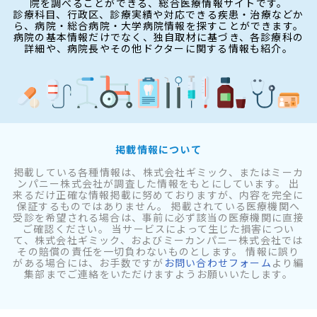
院を調べることができる、総合医療情報サイトです。
診療科目、行政区、診療実績や対応できる疾患・治療などか
ら、病院・総合病院・大学病院情報を探すことができます。
病院の基本情報だけでなく、独自取材に基づき、各診療科の
詳細や、病院長やその他ドクターに関する情報も紹介。
掲載情報について
掲載している各種情報は、株式会社ギミック、またはミーカ
ンパニー株式会社が調査した情報をもとにしています。 出
来るだけ正確な情報掲載に努めておりますが、内容を完全に
保証するものではありません。 掲載されている医療機関へ
受診を希望される場合は、事前に必ず該当の医療機関に直接
ご確認ください。 当サービスによって生じた損害につい
て、株式会社ギミック、およびミーカンパニー株式会社では
その賠償の責任を一切負わないものとします。 情報に誤り
がある場合には、お手数ですが
お問い合わせフォーム
より編
集部までご連絡をいただけますようお願いいたします。