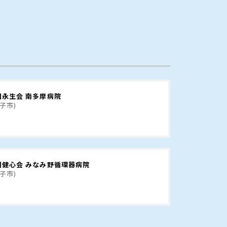
団永生会 南多摩病院
子市)
団健心会 みなみ野循環器病院
子市)