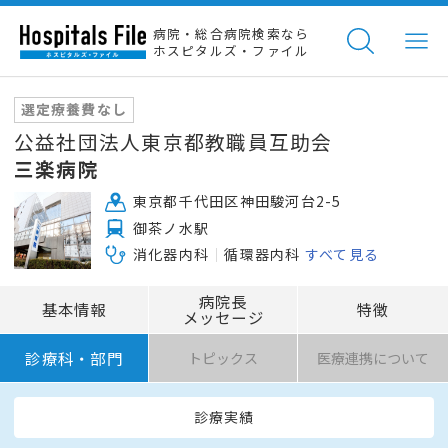
病院・総合病院検索なら
ホスピタルズ・ファイル
選定療養費なし
公益社団法人東京都教職員互助会
三楽病院
東京都千代田区神田駿河台2-5
御茶ノ水駅
消化器内科
循環器内科
すべて見る
病院長
基本情報
特徴
メッセージ
診療科・部門
トピックス
医療連携について
診療実績