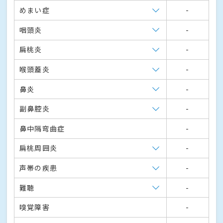
めまい症
-
咽頭炎
-
扁桃炎
-
喉頭蓋炎
-
鼻炎
-
副鼻腔炎
-
鼻中隔弯曲症
-
扁桃周囲炎
-
声帯の疾患
-
難聴
-
嗅覚障害
-