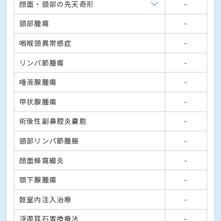
顔面・頸部の先天奇形
-
頸部腫瘍
-
咽喉頭異常感症
-
リンパ節腫瘍
-
唾液腺腫瘍
-
甲状腺腫瘍
-
術後性副鼻腔炎嚢胞
-
頸部リンパ節腫脹
-
顔面蜂窩織炎
-
顎下腺腫瘍
-
鼓室内注入治療
-
浮遊耳石置換療法
-