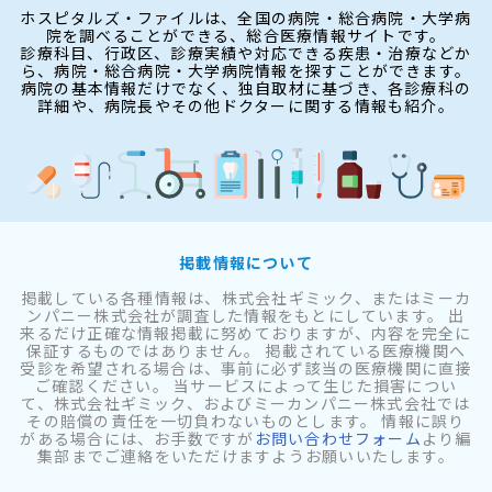
ホスピタルズ・ファイルは、全国の病院・総合病院・大学病
院を調べることができる、総合医療情報サイトです。
診療科目、行政区、診療実績や対応できる疾患・治療などか
ら、病院・総合病院・大学病院情報を探すことができます。
病院の基本情報だけでなく、独自取材に基づき、各診療科の
詳細や、病院長やその他ドクターに関する情報も紹介。
掲載情報について
掲載している各種情報は、株式会社ギミック、またはミーカ
ンパニー株式会社が調査した情報をもとにしています。 出
来るだけ正確な情報掲載に努めておりますが、内容を完全に
保証するものではありません。 掲載されている医療機関へ
受診を希望される場合は、事前に必ず該当の医療機関に直接
ご確認ください。 当サービスによって生じた損害につい
て、株式会社ギミック、およびミーカンパニー株式会社では
その賠償の責任を一切負わないものとします。 情報に誤り
がある場合には、お手数ですが
お問い合わせフォーム
より編
集部までご連絡をいただけますようお願いいたします。