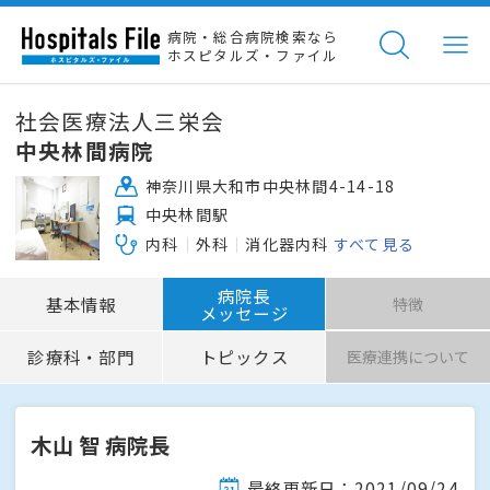
病院・総合病院検索なら
ホスピタルズ・ファイル
社会医療法人三栄会
中央林間病院
神奈川県大和市中央林間4-14-18
中央林間駅
内科
外科
消化器内科
すべて見る
病院長
基本情報
特徴
メッセージ
診療科・部門
トピックス
医療連携について
木山 智 病院長
最終更新日：2021/09/24