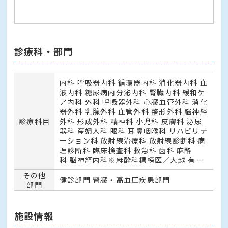
診療科・部門
内科 呼吸器内科 循環器内科 消化器内科 血
液内科 糖尿病内分泌内科 腎臓内科 緩和ケ
ア内科 外科 呼吸器外科 心臓血管外科 消化
器外科 乳腺外科 血管外科 整形外科 脳神経
診療科目
外科 形成外科 精神科 小児科 皮膚科 泌尿
器科 産婦人科 眼科 耳鼻咽喉科 リハビリテ
ーション科 放射線治療科 放射線診断科 病
理診断科 臨床検査科 救急科 歯科 麻酔
科 脳神経内科※麻酔科標榜医／大越 有一
その他
健診部門 腎臓・高血圧疾患部門
部門
施設情報