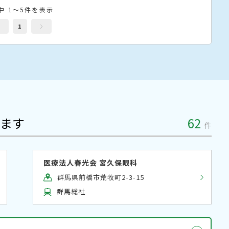
中 1～5件を表示
1
ます
62
件
医療法人春光会 宮久保眼科
群馬県前橋市荒牧町2-3-15
群馬総社