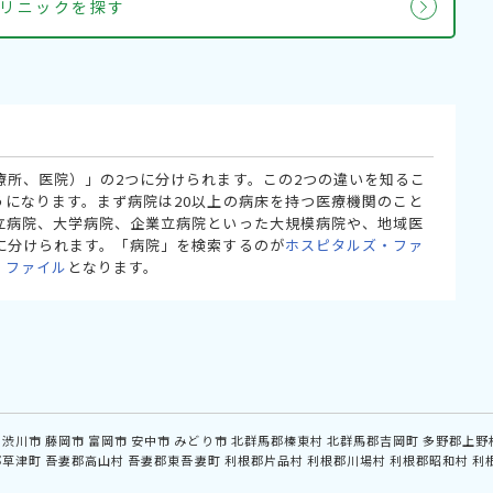
リニックを探す
療所、医院）」の2つに分けられます。この2つの違いを知るこ
うになります。まず病院は20以上の病床を持つ医療機関のこと
立病院、大学病院、企業立病院といった大規模病院や、地域医
に分けられます。「病院」を検索するのが
ホスピタルズ・ファ
・ファイル
となります。
渋川市
藤岡市
富岡市
安中市
みどり市
北群馬郡榛東村
北群馬郡吉岡町
多野郡上野
郡草津町
吾妻郡高山村
吾妻郡東吾妻町
利根郡片品村
利根郡川場村
利根郡昭和村
利