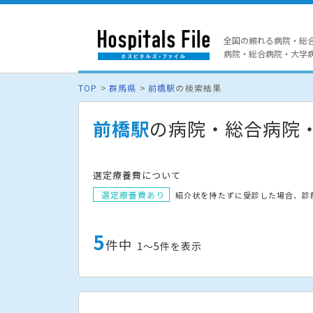
全国の頼れる病院・総
病院・総合病院・大学病院
TOP
群馬県
前橋駅
の検索結果
前橋駅
の病院・総合病院
選定療養費について
選定療養費あり
紹介状を持たずに受診した場合、診
5
件中
1〜5件を表示