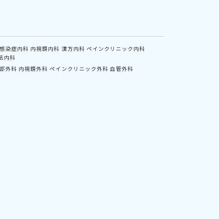
感染症内科
内視鏡内科
漢方内科
ペインクリニック内科
法内科
部外科
内視鏡外科
ペインクリニック外科
血管外科