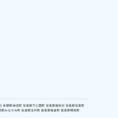
村
多野郡神流町
甘楽郡下仁田町
甘楽郡南牧村
甘楽郡甘楽町
根郡みなかみ町
佐波郡玉村町
邑楽郡板倉町
邑楽郡明和町