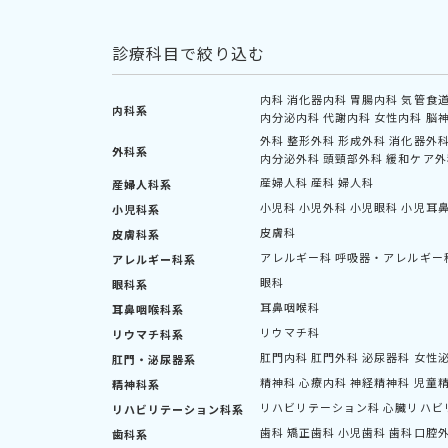
診療科目で絞り込む
内科
消化器内科
胃腸内科
気管食
内科系
内分泌内科
代謝内科
女性内科
脳
外科
整形外科
形成外科
消化器外
外科系
内分泌外科
頭頸部外科
緩和ケア外
産婦人科
産科
婦人科
産婦人科系
小児科
小児外科
小児眼科
小児耳
小児科系
皮膚科
皮膚科系
アレルギー科
呼吸器・アレルギー
アレルギー科系
眼科
眼科系
耳鼻咽喉科
耳鼻咽喉科系
リウマチ科
リウマチ科系
肛門内科
肛門外科
泌尿器科
女性
肛門・泌尿器系
精神科
心療内科
神経精神科
児童
精神科系
リハビリテーション科
心臓リハビ
リハビリテーション科系
歯科
矯正歯科
小児歯科
歯科口腔
歯科系