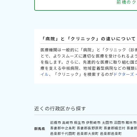
前橋のク
「病院」と「クリニック」の違いについて
医療機関は一般的に「病院」と「クリニック（診
とで、よりスムーズに適切な医療を受けられるよ
を指します。さらに、先進的な医療に取り組む国
療を支える中核病院、地域密着型病院などの種類
イル
、「クリニック」を検索するのが
ドクターズ
近くの行政区から探す
前橋市
高崎市
桐生市
伊勢崎市
太田市
沼田市
館林市
吾妻郡中之条町
吾妻郡長野原町
吾妻郡嬬恋村
吾妻
群馬県
邑楽郡千代田町
邑楽郡大泉町
邑楽郡邑楽町