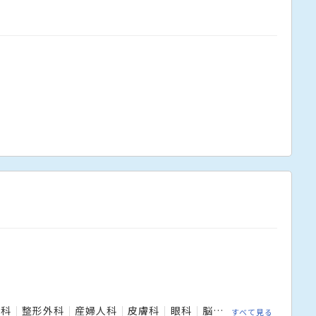
科
児科
整形外科
産婦人科
皮膚科
眼科
脳神経外科
すべて見る