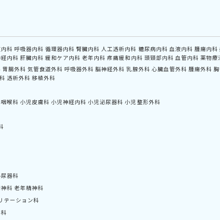
道内科
呼吸器内科
循環器内科
腎臓内科
人工透析内科
糖尿病内科
血液内科
腫瘍内科
神経内科
肝臓内科
緩和ケア内科
老年内科
疼痛緩和内科
頭頸部内科
血管内科
薬物療
科
胃腸外科
気管食道外科
呼吸器外科
脳神経外科
乳腺外科
心臓血管外科
腫瘍外科
胸
科
透析外科
移植外科
鼻咽喉科
小児皮膚科
小児神経内科
小児泌尿器科
小児整形外科
科
泌尿器科
精神科
老年精神科
リテーション科
外科