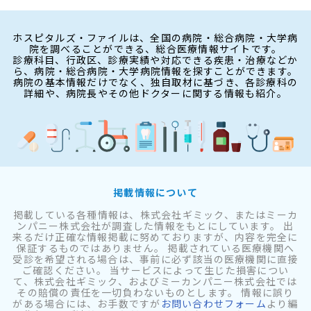
ホスピタルズ・ファイルは、全国の病院・総合病院・大学病
院を調べることができる、総合医療情報サイトです。
診療科目、行政区、診療実績や対応できる疾患・治療などか
ら、病院・総合病院・大学病院情報を探すことができます。
病院の基本情報だけでなく、独自取材に基づき、各診療科の
詳細や、病院長やその他ドクターに関する情報も紹介。
掲載情報について
掲載している各種情報は、株式会社ギミック、またはミーカ
ンパニー株式会社が調査した情報をもとにしています。 出
来るだけ正確な情報掲載に努めておりますが、内容を完全に
保証するものではありません。 掲載されている医療機関へ
受診を希望される場合は、事前に必ず該当の医療機関に直接
ご確認ください。 当サービスによって生じた損害につい
て、株式会社ギミック、およびミーカンパニー株式会社では
その賠償の責任を一切負わないものとします。 情報に誤り
がある場合には、お手数ですが
お問い合わせフォーム
より編