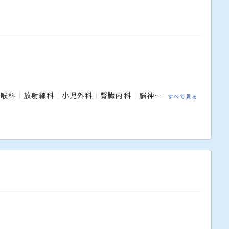
咽喉科
放射線科
小児外科
腎臓内科
脳神経外科
乳腺外科
すべて見る