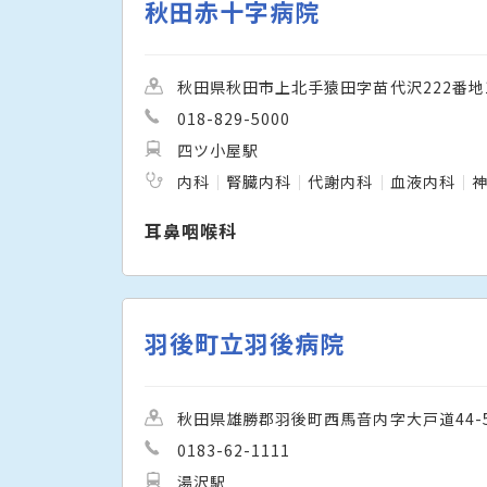
秋田赤十字病院
秋田県秋田市上北手猿田字苗代沢222番地
018-829-5000
四ツ小屋駅
内科
腎臓内科
代謝内科
血液内科
耳鼻咽喉科
羽後町立羽後病院
秋田県雄勝郡羽後町西馬音内字大戸道44-
0183-62-1111
湯沢駅