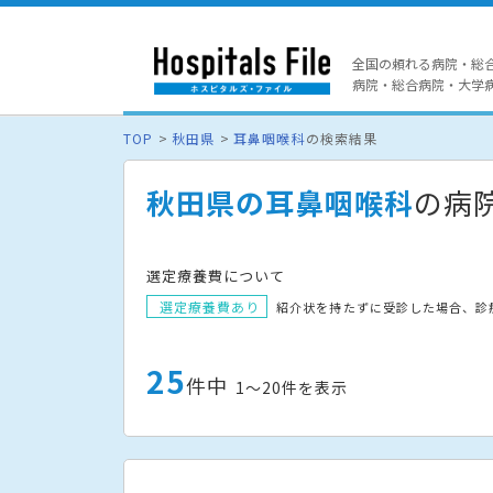
全国の頼れる病院・総
病院・総合病院・大学病院
TOP
秋田県
耳鼻咽喉科
の検索結果
秋田県の耳鼻咽喉科
の病
選定療養費について
選定療養費あり
紹介状を持たずに受診した場合、診
25
件中
1〜20件を表示