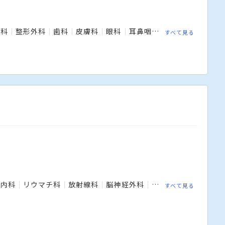
児科
整形外科
歯科
皮膚科
眼科
耳鼻咽喉科
脳神経内科
すべて見る
内科
リウマチ科
放射線科
脳神経外科
外科
麻酔科
腎臓
すべて見る