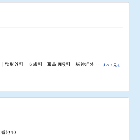
科
整形外科
皮膚科
耳鼻咽喉科
脳神経外科
産婦人科
放射
すべて見る
番地40