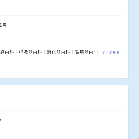
1号
神経内科
呼吸器内科
消化器内科
循環器内科
腫瘍内科
精神
すべて見る
5