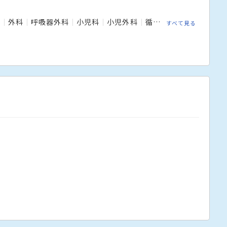
科
外科
呼吸器外科
小児科
小児外科
循環器内科
心臓血管
すべて見る
科