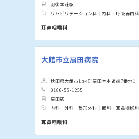
羽後本荘駅
リハビリテーション科
内科
呼吸器内
耳鼻咽喉科
大館市立扇田病院
秋田県大館市比内町扇田字本道端7番地1
0186-55-1255
扇田駅
内科
外科
整形外科
眼科
耳鼻咽喉
耳鼻咽喉科