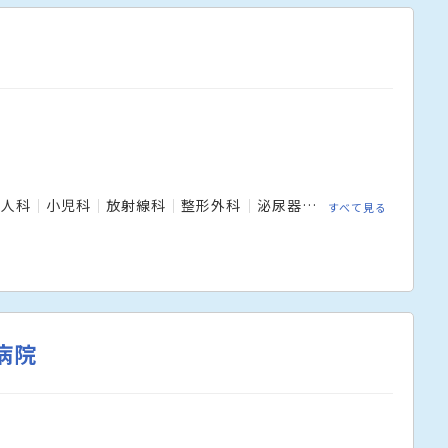
婦人科
小児科
放射線科
整形外科
泌尿器科
病理診断科
皮
すべて見る
病院