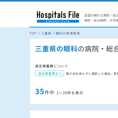
全国の頼れる病院・総
病院・総合病院・大学病院
TOP
三重県
眼科
の検索結果
三重県の眼科
の病院・総
選定療養費について
選定療養費あり
紹介状を持たずに受診した場合、診
35
件中
1〜20件を表示