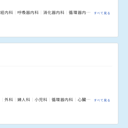
神経内科
呼吸器内科
消化器内科
循環器内科
リウマチ科
小
すべて見る
科
外科
婦人科
小児科
循環器内科
心臓血管外科
放射線科
すべて見る