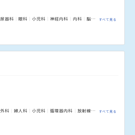
泌尿器科
眼科
小児科
神経内科
内科
脳神経外科
整形外科
すべて見る
成外科
婦人科
小児科
循環器内科
放射線科
整形外科
歯科
すべて見る