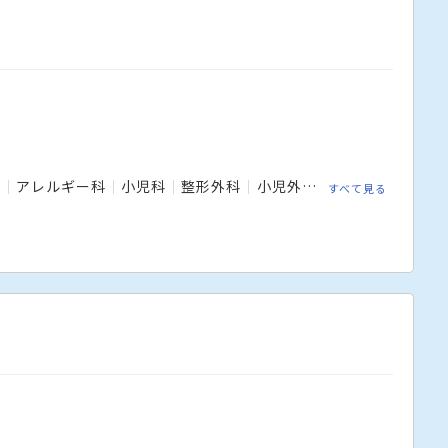
科
アレルギー科
小児科
整形外科
小児外科
皮膚科
眼科
すべて見る