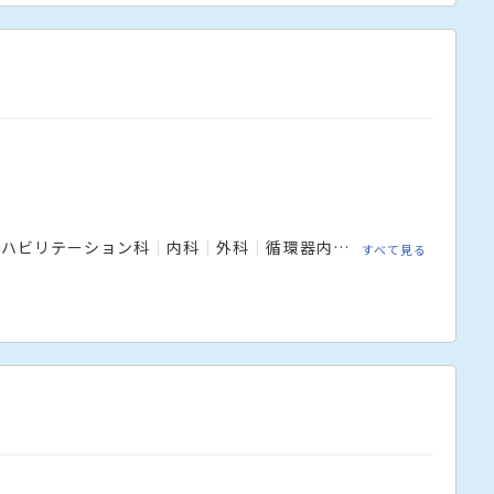
リハビリテーション科
内科
外科
循環器内科
整形外科
心療
すべて見る