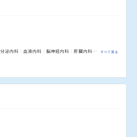
内分泌内科
血液内科
脳神経内科
肝臓内科
腎臓内科
呼吸器
すべて見る