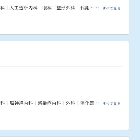
内科
人工透析内科
眼科
整形外科
代謝・内分泌内科
リハビ
すべて見る
内科
脳神経内科
感染症内科
外科
消化器外科
乳腺外科
小
すべて見る