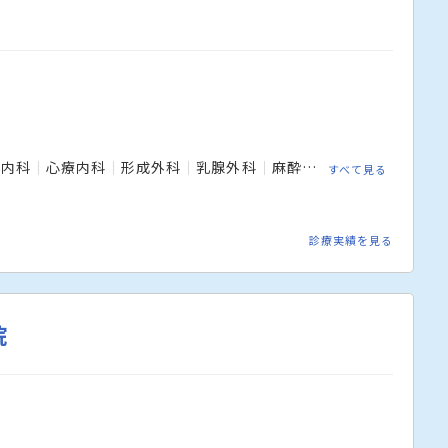
液内科
心療内科
形成外科
乳腺外科
麻酔科
外科
心臓血管
すべて見る
診療実績を見る
院