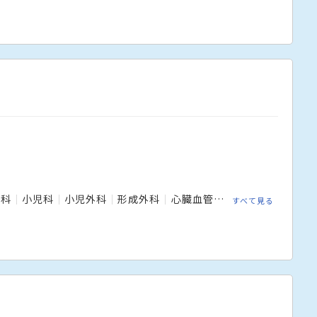
人科
小児科
小児外科
形成外科
心臓血管外科
放射線科
救
すべて見る