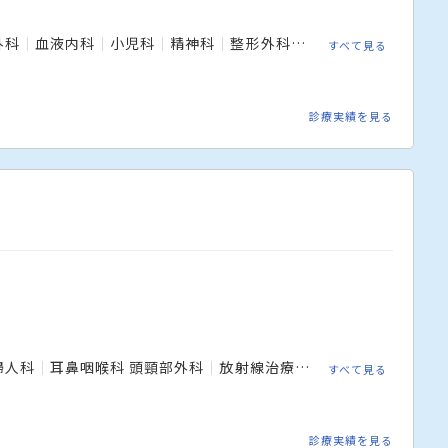
外科
血液内科
小児科
精神科
整形外科
脳神経外科
内科
すべて見る
診療実績を見る
婦人科
耳鼻咽喉科 頭頸部外科
放射線治療科
皮膚科
腎臓内科
すべて見る
診療実績を見る