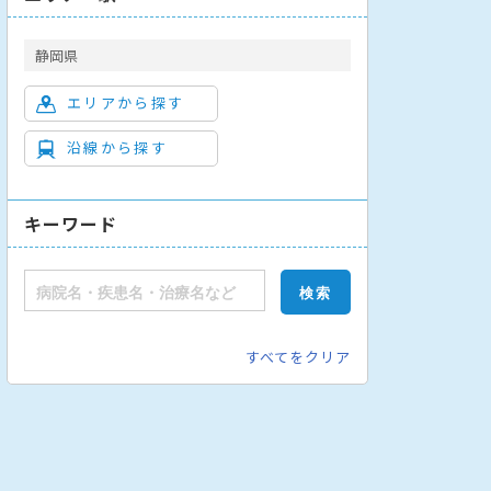
静岡県
エリアから探す
沿線から探す
外科
頭頸部・耳鼻いんこう科
内科
消化器外科
産婦人科
皮
キーワード
すべてをクリア