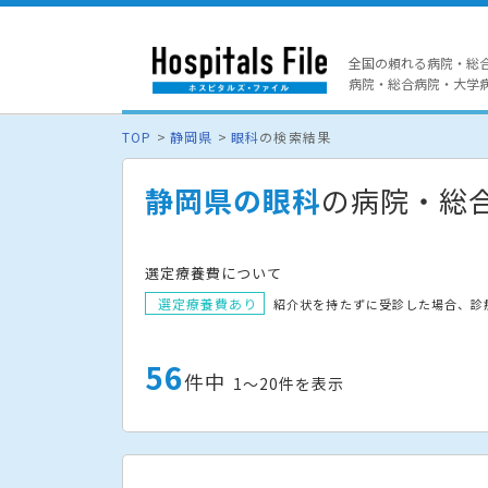
全国の頼れる病院・総
病院・総合病院・大学病院
TOP
静岡県
眼科
の検索結果
静岡県の眼科
の病院・総
選定療養費について
選定療養費あり
紹介状を持たずに受診した場合、診
56
件中
1〜20件を表示