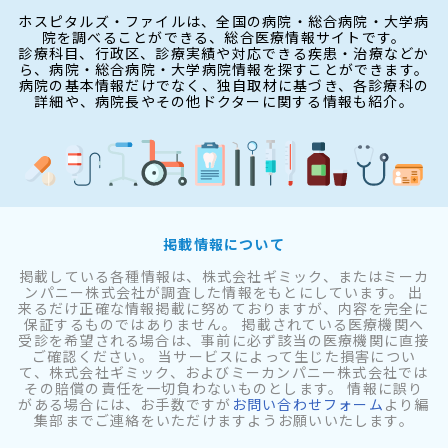
ホスピタルズ・ファイルは、全国の病院・総合病院・大学病
院を調べることができる、総合医療情報サイトです。
診療科目、行政区、診療実績や対応できる疾患・治療などか
ら、病院・総合病院・大学病院情報を探すことができます。
病院の基本情報だけでなく、独自取材に基づき、各診療科の
詳細や、病院長やその他ドクターに関する情報も紹介。
掲載情報について
掲載している各種情報は、株式会社ギミック、またはミーカ
ンパニー株式会社が調査した情報をもとにしています。 出
来るだけ正確な情報掲載に努めておりますが、内容を完全に
保証するものではありません。 掲載されている医療機関へ
受診を希望される場合は、事前に必ず該当の医療機関に直接
ご確認ください。 当サービスによって生じた損害につい
て、株式会社ギミック、およびミーカンパニー株式会社では
その賠償の責任を一切負わないものとします。 情報に誤り
がある場合には、お手数ですが
お問い合わせフォーム
より編
集部までご連絡をいただけますようお願いいたします。