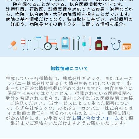
院を調べることができる、総合医療情報サイトです。
診療科目、行政区、診療実績や対応できる疾患・治療などか
ら、病院・総合病院・大学病院情報を探すことができます。
病院の基本情報だけでなく、独自取材に基づき、各診療科の
詳細や、病院長やその他ドクターに関する情報も紹介。
掲載情報について
掲載している各種情報は、株式会社ギミック、またはミーカ
ンパニー株式会社が調査した情報をもとにしています。 出
来るだけ正確な情報掲載に努めておりますが、内容を完全に
保証するものではありません。 掲載されている医療機関へ
受診を希望される場合は、事前に必ず該当の医療機関に直接
ご確認ください。 当サービスによって生じた損害につい
て、株式会社ギミック、およびミーカンパニー株式会社では
その賠償の責任を一切負わないものとします。 情報に誤り
がある場合には、お手数ですが
お問い合わせフォーム
より編
集部までご連絡をいただけますようお願いいたします。