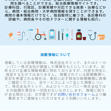
院を調べることができる、総合医療情報サイトです。
診療科目、行政区、診療実績や対応できる疾患・治療などか
ら、病院・総合病院・大学病院情報を探すことができます。
病院の基本情報だけでなく、独自取材に基づき、各診療科の
詳細や、病院長やその他ドクターに関する情報も紹介。
掲載情報について
掲載している各種情報は、株式会社ギミック、またはミーカ
ンパニー株式会社が調査した情報をもとにしています。 出
来るだけ正確な情報掲載に努めておりますが、内容を完全に
保証するものではありません。 掲載されている医療機関へ
受診を希望される場合は、事前に必ず該当の医療機関に直接
ご確認ください。 当サービスによって生じた損害につい
て、株式会社ギミック、およびミーカンパニー株式会社では
その賠償の責任を一切負わないものとします。 情報に誤り
がある場合には、お手数ですが
お問い合わせフォーム
より編
集部までご連絡をいただけますようお願いいたします。