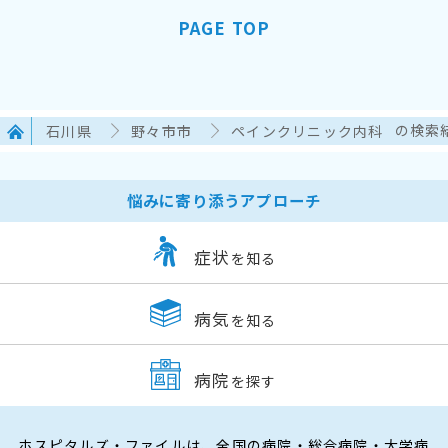
PAGE TOP
石川県
野々市市
ペインクリニック内科
の検索
悩みに寄り添うアプローチ
症状
を知る
病気
を知る
病院
を探す
ホスピタルズ・ファイルは、全国の病院・総合病院・大学病