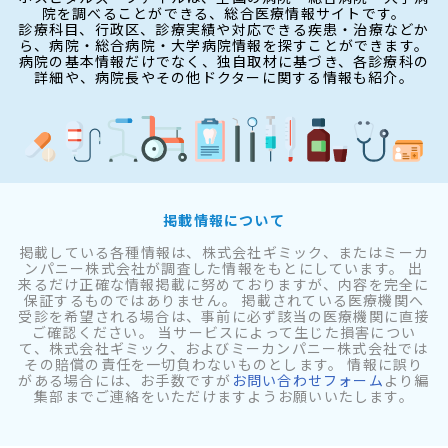
院を調べることができる、総合医療情報サイトです。
診療科目、行政区、診療実績や対応できる疾患・治療などか
ら、病院・総合病院・大学病院情報を探すことができます。
病院の基本情報だけでなく、独自取材に基づき、各診療科の
詳細や、病院長やその他ドクターに関する情報も紹介。
掲載情報について
掲載している各種情報は、株式会社ギミック、またはミーカ
ンパニー株式会社が調査した情報をもとにしています。 出
来るだけ正確な情報掲載に努めておりますが、内容を完全に
保証するものではありません。 掲載されている医療機関へ
受診を希望される場合は、事前に必ず該当の医療機関に直接
ご確認ください。 当サービスによって生じた損害につい
て、株式会社ギミック、およびミーカンパニー株式会社では
その賠償の責任を一切負わないものとします。 情報に誤り
がある場合には、お手数ですが
お問い合わせフォーム
より編
集部までご連絡をいただけますようお願いいたします。