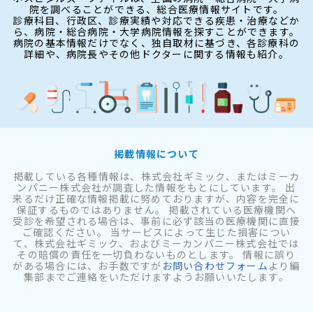
院を調べることができる、総合医療情報サイトです。
診療科目、行政区、診療実績や対応できる疾患・治療などか
ら、病院・総合病院・大学病院情報を探すことができます。
病院の基本情報だけでなく、独自取材に基づき、各診療科の
詳細や、病院長やその他ドクターに関する情報も紹介。
掲載情報について
掲載している各種情報は、株式会社ギミック、またはミーカ
ンパニー株式会社が調査した情報をもとにしています。 出
来るだけ正確な情報掲載に努めておりますが、内容を完全に
保証するものではありません。 掲載されている医療機関へ
受診を希望される場合は、事前に必ず該当の医療機関に直接
ご確認ください。 当サービスによって生じた損害につい
て、株式会社ギミック、およびミーカンパニー株式会社では
その賠償の責任を一切負わないものとします。 情報に誤り
がある場合には、お手数ですが
お問い合わせフォーム
より編
集部までご連絡をいただけますようお願いいたします。