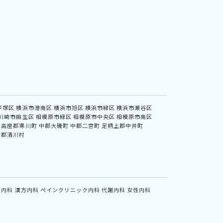
戸塚区
横浜市港南区
横浜市旭区
横浜市緑区
横浜市瀬谷区
川崎市麻生区
相模原市緑区
相模原市中央区
相模原市南区
高座郡寒川町
中郡大磯町
中郡二宮町
足柄上郡中井町
甲郡清川村
鏡内科
漢方内科
ペインクリニック内科
代謝内科
女性内科