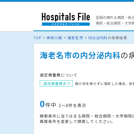
全国の頼れる病院・総
病院・総合病院・大学病院
TOP
神奈川県
海老名市
内分泌内科
の検索結果
海老名市の内分泌内科
の
選定療養費について
選定療養費あり
紹介状を持たずに受診した場合、診
0
件中
1〜0件を表示
検索条件に当てはまる病院・総合病院・大学病院
再度条件を変更して検索してください。