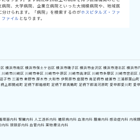
立病院、大学病院、企業立病院といった大規模病院や、地域医
に分けられます。「病院」を検索するのが
ホスピタルズ・ファ
・ファイル
となります。
中区
横浜市南区
横浜市保土ケ谷区
横浜市磯子区
横浜市金沢区
横浜市港北区
横浜市
区
川崎市川崎区
川崎市幸区
川崎市中原区
川崎市高津区
川崎市多摩区
川崎市宮前区
逗子市
三浦市
秦野市
厚木市
大和市
伊勢原市
座間市
南足柄市
綾瀬市
三浦郡葉山町
足柄上郡開成町
足柄下郡箱根町
足柄下郡真鶴町
足柄下郡湯河原町
愛甲郡愛川町
愛
循環器内科
腎臓内科
人工透析内科
糖尿病内科
血液内科
腫瘍内科
感染症内科
内視
和内科
頭頸部内科
血管内科
薬物療法内科