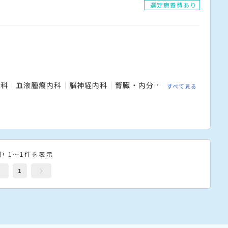
選定療養費あり
内科
血液腫瘍内科
脳神経内科
腎臓・内分泌・代謝内科
リウ
すべて見る
中 1～1件を表示
1