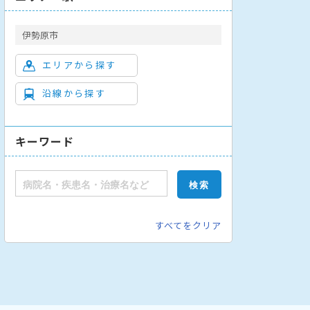
伊勢原市
エリアから探す
沿線から探す
マチ科
心臓血管外科
移植外科
消化器外科
呼吸器外科
脳神
キーワード
すべてをクリア