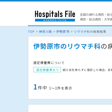
全国の頼れる病院・総
病院・総合病院・大学病院
TOP
神奈川県
伊勢原市
リウマチ科
の検索結果
伊勢原市のリウマチ科
の
選定療養費について
選定療養費あり
紹介状を持たずに受診した場合、診
1
件中
1〜1件を表示