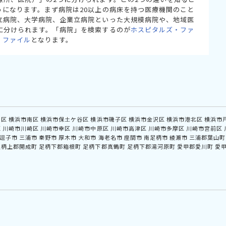
うになります。まず病院は20以上の病床を持つ医療機関のこと
立病院、大学病院、企業立病院といった大規模病院や、地域医
に分けられます。「病院」を検索するのが
ホスピタルズ・ファ
・ファイル
となります。
中区
横浜市南区
横浜市保土ケ谷区
横浜市磯子区
横浜市金沢区
横浜市港北区
横浜市
区
川崎市川崎区
川崎市幸区
川崎市中原区
川崎市高津区
川崎市多摩区
川崎市宮前区
逗子市
三浦市
秦野市
厚木市
大和市
海老名市
座間市
南足柄市
綾瀬市
三浦郡葉山町
足柄上郡開成町
足柄下郡箱根町
足柄下郡真鶴町
足柄下郡湯河原町
愛甲郡愛川町
愛