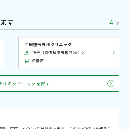
ます
4
件
西田整形外科クリニック
神奈川県伊勢原市板戸204-2
伊勢原
マチ科のクリニックを探す
療所、医院）」の2つに分けられます。この2つの違いを知るこ