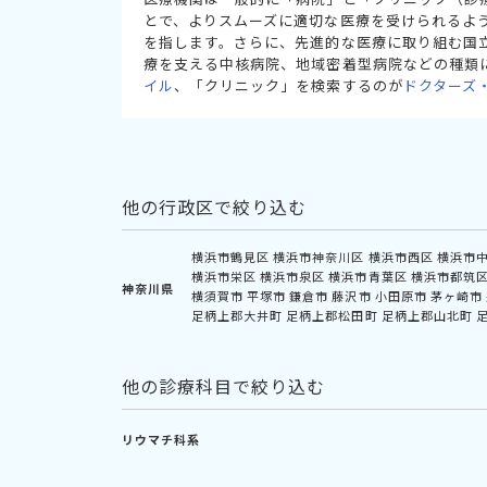
とで、よりスムーズに適切な医療を受けられるよ
を指します。さらに、先進的な医療に取り組む国
療を支える中核病院、地域密着型病院などの種類
イル
、「クリニック」を検索するのが
ドクターズ
他の行政区で絞り込む
横浜市鶴見区
横浜市神奈川区
横浜市西区
横浜市
横浜市栄区
横浜市泉区
横浜市青葉区
横浜市都筑
神奈川県
横須賀市
平塚市
鎌倉市
藤沢市
小田原市
茅ヶ崎市
足柄上郡大井町
足柄上郡松田町
足柄上郡山北町
他の診療科目で絞り込む
リウマチ科系