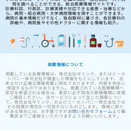
院を調べることができる、総合医療情報サイトです。
診療科目、行政区、診療実績や対応できる疾患・治療などか
ら、病院・総合病院・大学病院情報を探すことができます。
病院の基本情報だけでなく、独自取材に基づき、各診療科の
詳細や、病院長やその他ドクターに関する情報も紹介。
掲載情報について
掲載している各種情報は、株式会社ギミック、またはミーカ
ンパニー株式会社が調査した情報をもとにしています。 出
来るだけ正確な情報掲載に努めておりますが、内容を完全に
保証するものではありません。 掲載されている医療機関へ
受診を希望される場合は、事前に必ず該当の医療機関に直接
ご確認ください。 当サービスによって生じた損害につい
て、株式会社ギミック、およびミーカンパニー株式会社では
その賠償の責任を一切負わないものとします。 情報に誤り
がある場合には、お手数ですが
お問い合わせフォーム
より編
集部までご連絡をいただけますようお願いいたします。