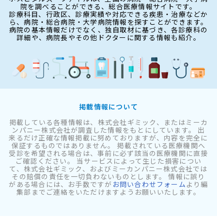
院を調べることができる、総合医療情報サイトです。
診療科目、行政区、診療実績や対応できる疾患・治療などか
ら、病院・総合病院・大学病院情報を探すことができます。
病院の基本情報だけでなく、独自取材に基づき、各診療科の
詳細や、病院長やその他ドクターに関する情報も紹介。
掲載情報について
掲載している各種情報は、株式会社ギミック、またはミーカ
ンパニー株式会社が調査した情報をもとにしています。 出
来るだけ正確な情報掲載に努めておりますが、内容を完全に
保証するものではありません。 掲載されている医療機関へ
受診を希望される場合は、事前に必ず該当の医療機関に直接
ご確認ください。 当サービスによって生じた損害につい
て、株式会社ギミック、およびミーカンパニー株式会社では
その賠償の責任を一切負わないものとします。 情報に誤り
がある場合には、お手数ですが
お問い合わせフォーム
より編
集部までご連絡をいただけますようお願いいたします。