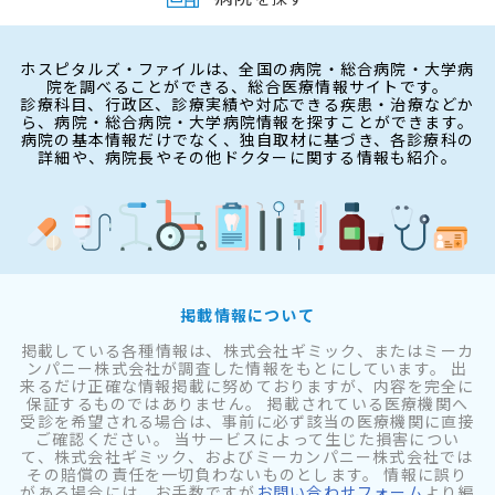
ホスピタルズ・ファイルは、全国の病院・総合病院・大学病
院を調べることができる、総合医療情報サイトです。
診療科目、行政区、診療実績や対応できる疾患・治療などか
ら、病院・総合病院・大学病院情報を探すことができます。
病院の基本情報だけでなく、独自取材に基づき、各診療科の
詳細や、病院長やその他ドクターに関する情報も紹介。
掲載情報について
掲載している各種情報は、株式会社ギミック、またはミーカ
ンパニー株式会社が調査した情報をもとにしています。 出
来るだけ正確な情報掲載に努めておりますが、内容を完全に
保証するものではありません。 掲載されている医療機関へ
受診を希望される場合は、事前に必ず該当の医療機関に直接
ご確認ください。 当サービスによって生じた損害につい
て、株式会社ギミック、およびミーカンパニー株式会社では
その賠償の責任を一切負わないものとします。 情報に誤り
がある場合には、お手数ですが
お問い合わせフォーム
より編