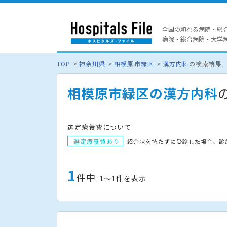
全国の頼れる病院・総
病院・総合病院・大学病院
TOP
神奈川県
相模原市緑区
漢方内科
の検索結果
相模原市緑区の漢方内科
選定療養費について
選定療養費あり
紹介状を持たずに受診した場合、診
1
件中
1〜1件を表示