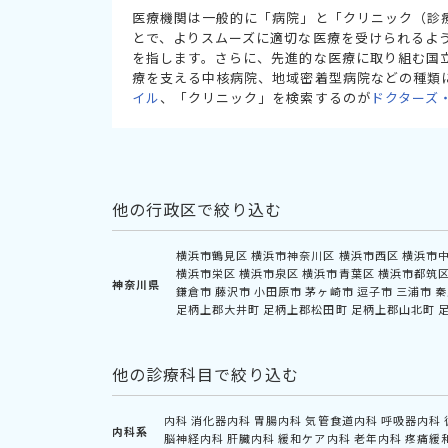
医療機関は一般的に「病院」と「クリニック（診
とで、よりスムーズに適切な医療を受けられるよ
を指します。さらに、先進的な医療に取り組む国
療を支える中核病院、地域密着型病院などの種類
イル
、「クリニック」を検索するのが
ドクターズ
他の行政区で絞り込む
横浜市鶴見区
横浜市神奈川区
横浜市西区
横浜市
横浜市栄区
横浜市泉区
横浜市青葉区
横浜市都筑
神奈川県
鎌倉市
藤沢市
小田原市
茅ヶ崎市
逗子市
三浦市
秦
足柄上郡大井町
足柄上郡松田町
足柄上郡山北町
他の診療科目で絞り込む
内科
消化器内科
胃腸内科
気管食道内科
呼吸器内科
内科系
脳神経内科
肝臓内科
緩和ケア内科
老年内科
疼痛緩