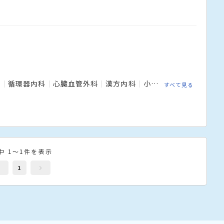
科
循環器内科
心臓血管外科
漢方内科
小児科
血液内科
乳
すべて見る
中 1～1件を表示
1