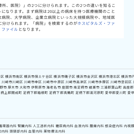
療所、医院）」の2つに分けられます。この2つの違いを知るこ
うになります。まず病院は20以上の病床を持つ医療機関のこと
立病院、大学病院、企業立病院といった大規模病院や、地域医
に分けられます。「病院」を検索するのが
ホスピタルズ・ファ
・ファイル
となります。
中区
横浜市南区
横浜市保土ケ谷区
横浜市磯子区
横浜市金沢区
横浜市港北区
横浜市
区
川崎市川崎区
川崎市幸区
川崎市中原区
川崎市高津区
川崎市多摩区
川崎市宮前区
野市
厚木市
大和市
伊勢原市
海老名市
座間市
南足柄市
綾瀬市
三浦郡葉山町
高座郡
足柄上郡開成町
足柄下郡箱根町
足柄下郡真鶴町
足柄下郡湯河原町
愛甲郡愛川町
愛
循環器内科
腎臓内科
人工透析内科
糖尿病内科
血液内科
腫瘍内科
感染症内科
内視
和内科
頭頸部内科
血管内科
薬物療法内科