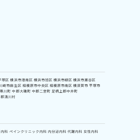
戸塚区
横浜市港南区
横浜市旭区
横浜市緑区
横浜市瀬谷区
川崎市麻生区
相模原市中央区
相模原市南区
横須賀市
平塚市
寒川町
中郡大磯町
中郡二宮町
足柄上郡中井町
甲郡清川村
鏡内科
ペインクリニック内科
内分泌内科
代謝内科
女性内科