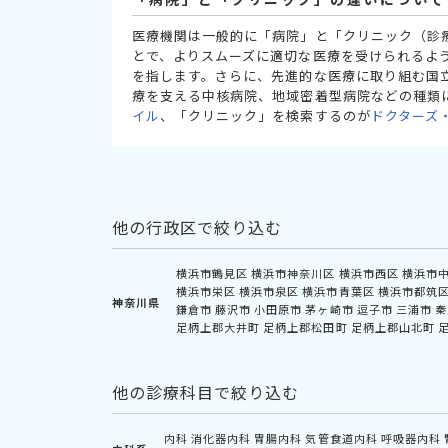
医療機関は一般的に「病院」と「クリニック（診
とで、よりスムーズに適切な医療を受けられるよ
を指します。さらに、先進的な医療に取り組む国
療を支える中核病院、地域密着型病院などの種類
イル
、「クリニック」を検索するのが
ドクターズ
他の行政区で絞り込む
横浜市鶴見区
横浜市神奈川区
横浜市西区
横浜市
横浜市栄区
横浜市泉区
横浜市青葉区
横浜市都筑
神奈川県
鎌倉市
藤沢市
小田原市
茅ヶ崎市
逗子市
三浦市
秦
足柄上郡大井町
足柄上郡松田町
足柄上郡山北町
他の診療科目で絞り込む
内科
消化器内科
胃腸内科
気管食道内科
呼吸器内科