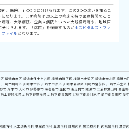
療所、医院）」の2つに分けられます。この2つの違いを知るこ
うになります。まず病院は20以上の病床を持つ医療機関のこと
立病院、大学病院、企業立病院といった大規模病院や、地域医
に分けられます。「病院」を検索するのが
ホスピタルズ・ファ
・ファイル
となります。
中区
横浜市南区
横浜市保土ケ谷区
横浜市磯子区
横浜市金沢区
横浜市港北区
横浜市
区
川崎市川崎区
川崎市幸区
川崎市中原区
川崎市高津区
川崎市宮前区
川崎市麻生区
野市
厚木市
大和市
伊勢原市
海老名市
座間市
南足柄市
綾瀬市
三浦郡葉山町
高座郡
足柄上郡開成町
足柄下郡箱根町
足柄下郡真鶴町
足柄下郡湯河原町
愛甲郡愛川町
愛
腎臓内科
人工透析内科
糖尿病内科
血液内科
腫瘍内科
感染症内科
内視鏡内科
漢方