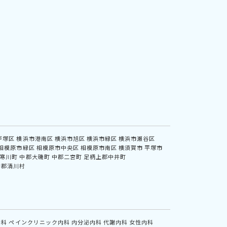
戸塚区
横浜市港南区
横浜市旭区
横浜市緑区
横浜市瀬谷区
相模原市緑区
相模原市中央区
相模原市南区
横須賀市
平塚市
寒川町
中郡大磯町
中郡二宮町
足柄上郡中井町
甲郡清川村
内科
ペインクリニック内科
内分泌内科
代謝内科
女性内科