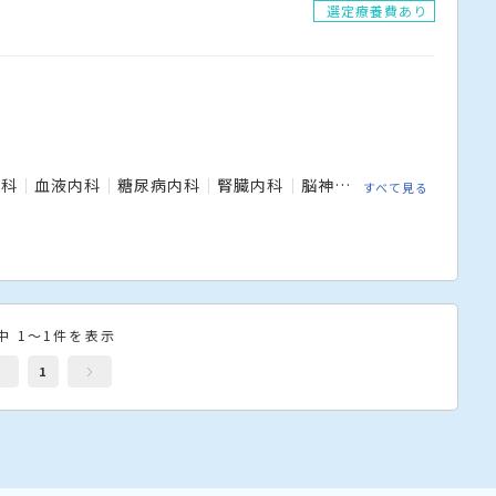
選定療養費あり
内科
血液内科
糖尿病内科
腎臓内科
脳神経内科
腫瘍内科
すべて見る
中 1～1件を表示
1