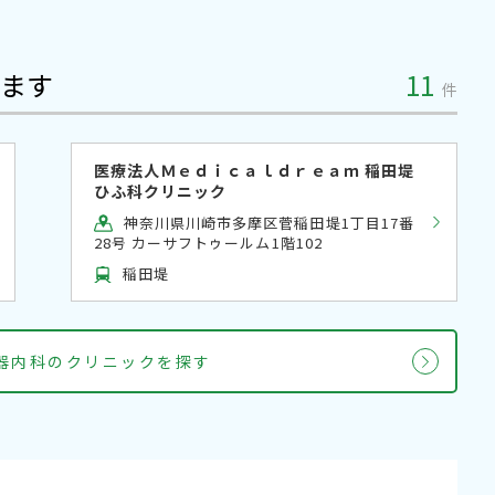
ます
11
件
医療法人Ｍｅｄｉｃａｌｄｒｅａｍ 稲田堤
ひふ科クリニック
神奈川県川崎市多摩区菅稲田堤1丁目17番
28号 カーサフトゥールム1階102
稲田堤
器内科のクリニックを探す