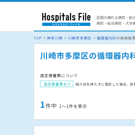
全国の頼れる病院・総
病院・総合病院・大学病院
TOP
神奈川県
川崎市多摩区
循環器内科
の検索結
川崎市多摩区の循環器内
選定療養費について
選定療養費あり
紹介状を持たずに受診した場合、診
1
件中
1〜1件を表示