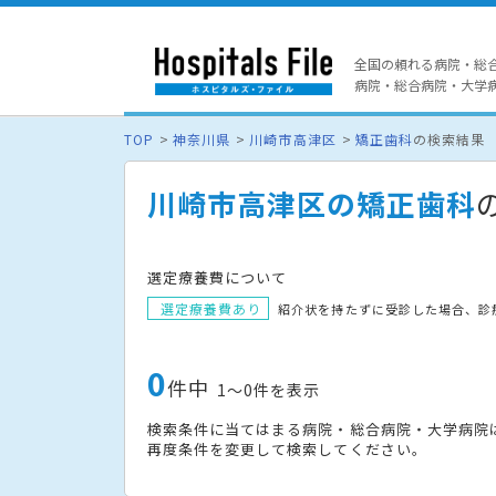
全国の頼れる病院・総
病院・総合病院・大学病院
TOP
神奈川県
川崎市高津区
矯正歯科
の検索結果
川崎市高津区の矯正歯科
選定療養費について
選定療養費あり
紹介状を持たずに受診した場合、診
0
件中
1〜0件を表示
検索条件に当てはまる病院・総合病院・大学病院
再度条件を変更して検索してください。