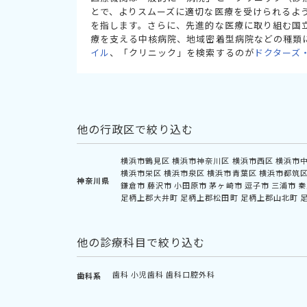
とで、よりスムーズに適切な医療を受けられるよ
を指します。さらに、先進的な医療に取り組む国
療を支える中核病院、地域密着型病院などの種類
イル
、「クリニック」を検索するのが
ドクターズ
他の行政区で絞り込む
横浜市鶴見区
横浜市神奈川区
横浜市西区
横浜市
横浜市栄区
横浜市泉区
横浜市青葉区
横浜市都筑
神奈川県
鎌倉市
藤沢市
小田原市
茅ヶ崎市
逗子市
三浦市
秦
足柄上郡大井町
足柄上郡松田町
足柄上郡山北町
他の診療科目で絞り込む
歯科
小児歯科
歯科口腔外科
歯科系