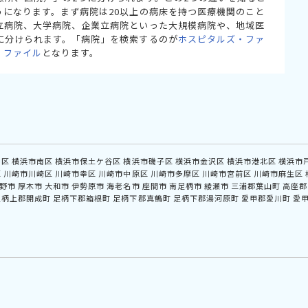
うになります。まず病院は20以上の病床を持つ医療機関のこと
立病院、大学病院、企業立病院といった大規模病院や、地域医
に分けられます。「病院」を検索するのが
ホスピタルズ・ファ
・ファイル
となります。
中区
横浜市南区
横浜市保土ケ谷区
横浜市磯子区
横浜市金沢区
横浜市港北区
横浜市
区
川崎市川崎区
川崎市幸区
川崎市中原区
川崎市多摩区
川崎市宮前区
川崎市麻生区
野市
厚木市
大和市
伊勢原市
海老名市
座間市
南足柄市
綾瀬市
三浦郡葉山町
高座郡
足柄上郡開成町
足柄下郡箱根町
足柄下郡真鶴町
足柄下郡湯河原町
愛甲郡愛川町
愛