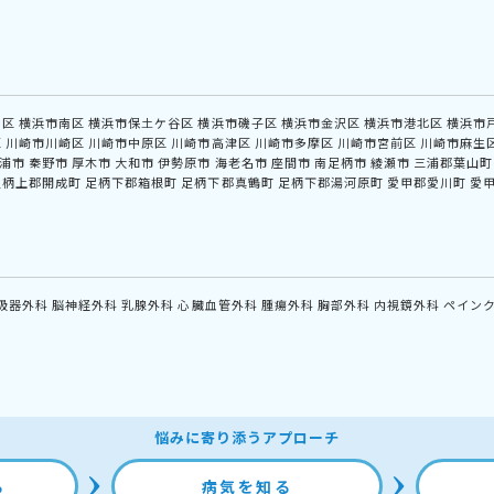
中区
横浜市南区
横浜市保土ケ谷区
横浜市磯子区
横浜市金沢区
横浜市港北区
横浜市
区
川崎市川崎区
川崎市中原区
川崎市高津区
川崎市多摩区
川崎市宮前区
川崎市麻生
浦市
秦野市
厚木市
大和市
伊勢原市
海老名市
座間市
南足柄市
綾瀬市
三浦郡葉山町
足柄上郡開成町
足柄下郡箱根町
足柄下郡真鶴町
足柄下郡湯河原町
愛甲郡愛川町
愛
吸器外科
脳神経外科
乳腺外科
心臓血管外科
腫瘍外科
胸部外科
内視鏡外科
ペイン
悩みに寄り添うアプローチ
る
病気を知る