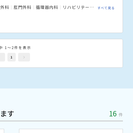
形外科
肛門外科
循環器内科
リハビリテーション科
すべて見る
中 1～2件を表示
1
ます
16
件