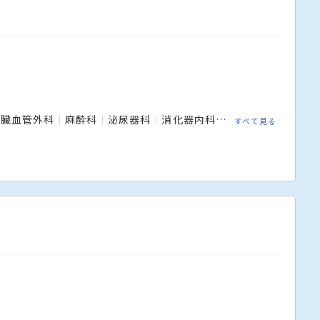
心臓血管外科
麻酔科
泌尿器科
消化器内科
糖尿病・代謝内科
すべて見る