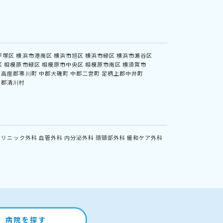
戸塚区
横浜市港南区
横浜市旭区
横浜市緑区
横浜市瀬谷区
区
相模原市緑区
相模原市中央区
相模原市南区
横須賀市
高座郡寒川町
中郡大磯町
中郡二宮町
足柄上郡中井町
甲郡清川村
クリニック外科
血管外科
内分泌外科
頭頸部外科
緩和ケア外科
病院を探す