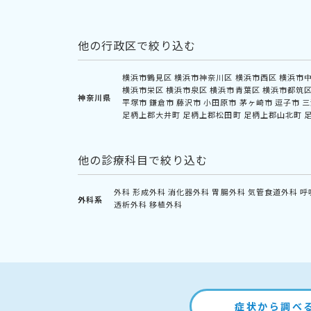
他の行政区で絞り込む
横浜市鶴見区
横浜市神奈川区
横浜市西区
横浜市
横浜市栄区
横浜市泉区
横浜市青葉区
横浜市都筑
神奈川県
平塚市
鎌倉市
藤沢市
小田原市
茅ヶ崎市
逗子市
三
足柄上郡大井町
足柄上郡松田町
足柄上郡山北町
他の診療科目で絞り込む
外科
形成外科
消化器外科
胃腸外科
気管食道外科
呼
外科系
透析外科
移植外科
症状から調べ