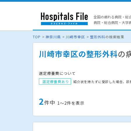
全国の頼れる病院・総
病院・総合病院・大学病院
TOP
神奈川県
川崎市幸区
整形外科
の検索結果
川崎市幸区の整形外科
の
選定療養費について
選定療養費あり
紹介状を持たずに受診した場合、診
2
件中
1〜2件を表示