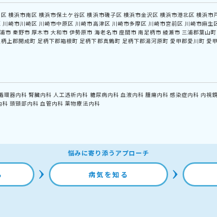
中区
横浜市南区
横浜市保土ケ谷区
横浜市磯子区
横浜市金沢区
横浜市港北区
横浜市
区
川崎市川崎区
川崎市中原区
川崎市高津区
川崎市多摩区
川崎市宮前区
川崎市麻生
浦市
秦野市
厚木市
大和市
伊勢原市
海老名市
座間市
南足柄市
綾瀬市
三浦郡葉山町
足柄上郡開成町
足柄下郡箱根町
足柄下郡真鶴町
足柄下郡湯河原町
愛甲郡愛川町
愛
循環器内科
腎臓内科
人工透析内科
糖尿病内科
血液内科
腫瘍内科
感染症内科
内視
内科
頭頸部内科
血管内科
薬物療法内科
悩みに寄り添うアプローチ
る
病気を知る