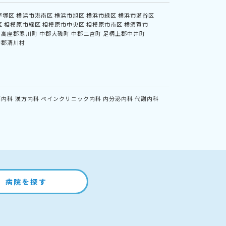
戸塚区
横浜市港南区
横浜市旭区
横浜市緑区
横浜市瀬谷区
区
相模原市緑区
相模原市中央区
相模原市南区
横須賀市
高座郡寒川町
中郡大磯町
中郡二宮町
足柄上郡中井町
甲郡清川村
鏡内科
漢方内科
ペインクリニック内科
内分泌内科
代謝内科
病院を探す