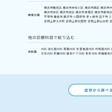
横浜市鶴見区
横浜市神奈川区
横浜市西区
横浜市
横浜市栄区
横浜市泉区
横浜市青葉区
横浜市都筑
神奈川県
平塚市
鎌倉市
藤沢市
小田原市
茅ヶ崎市
逗子市
三
足柄上郡大井町
足柄上郡松田町
足柄上郡山北町
他の診療科目で絞り込む
内科
消化器内科
胃腸内科
気管食道内科
呼吸器内科
内科系
女性内科
肝臓内科
緩和ケア内科
老年内科
疼痛緩和
症状から調べ