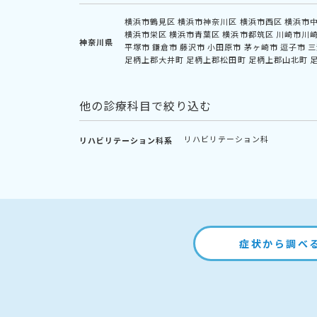
横浜市鶴見区
横浜市神奈川区
横浜市西区
横浜市
横浜市栄区
横浜市青葉区
横浜市都筑区
川崎市川
神奈川県
平塚市
鎌倉市
藤沢市
小田原市
茅ヶ崎市
逗子市
三
足柄上郡大井町
足柄上郡松田町
足柄上郡山北町
他の診療科目で絞り込む
リハビリテーション科
リハビリテーション科系
症状から調べ