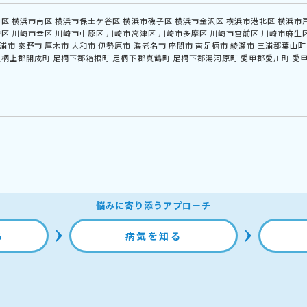
中区
横浜市南区
横浜市保土ケ谷区
横浜市磯子区
横浜市金沢区
横浜市港北区
横浜市
崎区
川崎市幸区
川崎市中原区
川崎市高津区
川崎市多摩区
川崎市宮前区
川崎市麻生
浦市
秦野市
厚木市
大和市
伊勢原市
海老名市
座間市
南足柄市
綾瀬市
三浦郡葉山町
足柄上郡開成町
足柄下郡箱根町
足柄下郡真鶴町
足柄下郡湯河原町
愛甲郡愛川町
愛
悩みに寄り添うアプローチ
る
病気を知る