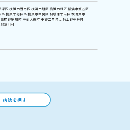
戸塚区
横浜市港南区
横浜市旭区
横浜市緑区
横浜市瀬谷区
区
相模原市緑区
相模原市中央区
相模原市南区
横須賀市
高座郡寒川町
中郡大磯町
中郡二宮町
足柄上郡中井町
甲郡清川村
病院を探す