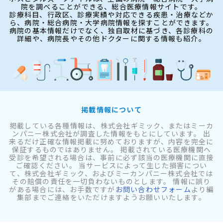
院を調べることができる、総合医療情報サイトです。
診療科目、行政区、診療実績や対応できる疾患・治療などか
ら、病院・総合病院・大学病院情報を探すことができます。
病院の基本情報だけでなく、独自取材に基づき、各診療科の
詳細や、病院長やその他ドクターに関する情報も紹介。
掲載情報について
掲載している各種情報は、株式会社ギミック、またはミーカ
ンパニー株式会社が調査した情報をもとにしています。 出
来るだけ正確な情報掲載に努めておりますが、内容を完全に
保証するものではありません。 掲載されている医療機関へ
受診を希望される場合は、事前に必ず該当の医療機関に直接
ご確認ください。 当サービスによって生じた損害につい
て、株式会社ギミック、およびミーカンパニー株式会社では
その賠償の責任を一切負わないものとします。 情報に誤り
がある場合には、お手数ですが
お問い合わせフォーム
より編
集部までご連絡をいただけますようお願いいたします。