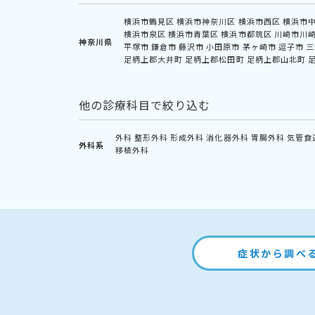
横浜市鶴見区
横浜市神奈川区
横浜市西区
横浜市
横浜市泉区
横浜市青葉区
横浜市都筑区
川崎市川
神奈川県
平塚市
鎌倉市
藤沢市
小田原市
茅ヶ崎市
逗子市
三
足柄上郡大井町
足柄上郡松田町
足柄上郡山北町
他の診療科目で絞り込む
外科
整形外科
形成外科
消化器外科
胃腸外科
気管食
外科系
移植外科
症状から調べ