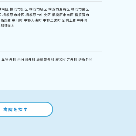
港南区
横浜市旭区
横浜市緑区
横浜市瀬谷区
横浜市栄区
区
相模原市緑区
相模原市中央区
相模原市南区
横須賀市
高座郡寒川町
中郡大磯町
中郡二宮町
足柄上郡中井町
甲郡清川村
科
血管外科
内分泌外科
頭頸部外科
緩和ケア外科
透析外科
病院を探す