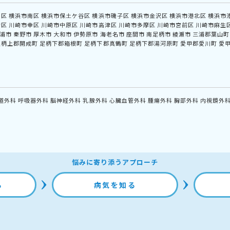
中区
横浜市南区
横浜市保土ケ谷区
横浜市磯子区
横浜市金沢区
横浜市港北区
横浜市
崎区
川崎市幸区
川崎市中原区
川崎市高津区
川崎市多摩区
川崎市宮前区
川崎市麻生
浦市
秦野市
厚木市
大和市
伊勢原市
海老名市
座間市
南足柄市
綾瀬市
三浦郡葉山町
足柄上郡開成町
足柄下郡箱根町
足柄下郡真鶴町
足柄下郡湯河原町
愛甲郡愛川町
愛
道外科
呼吸器外科
脳神経外科
乳腺外科
心臓血管外科
腫瘍外科
胸部外科
内視鏡外
悩みに寄り添うアプローチ
る
病気を知る