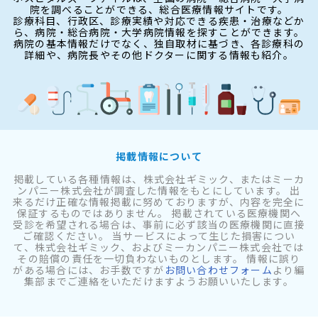
院を調べることができる、総合医療情報サイトです。
診療科目、行政区、診療実績や対応できる疾患・治療などか
ら、病院・総合病院・大学病院情報を探すことができます。
病院の基本情報だけでなく、独自取材に基づき、各診療科の
詳細や、病院長やその他ドクターに関する情報も紹介。
掲載情報について
掲載している各種情報は、株式会社ギミック、またはミーカ
ンパニー株式会社が調査した情報をもとにしています。 出
来るだけ正確な情報掲載に努めておりますが、内容を完全に
保証するものではありません。 掲載されている医療機関へ
受診を希望される場合は、事前に必ず該当の医療機関に直接
ご確認ください。 当サービスによって生じた損害につい
て、株式会社ギミック、およびミーカンパニー株式会社では
その賠償の責任を一切負わないものとします。 情報に誤り
がある場合には、お手数ですが
お問い合わせフォーム
より編
集部までご連絡をいただけますようお願いいたします。