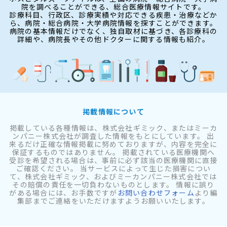
院を調べることができる、総合医療情報サイトです。
診療科目、行政区、診療実績や対応できる疾患・治療などか
ら、病院・総合病院・大学病院情報を探すことができます。
病院の基本情報だけでなく、独自取材に基づき、各診療科の
詳細や、病院長やその他ドクターに関する情報も紹介。
掲載情報について
掲載している各種情報は、株式会社ギミック、またはミーカ
ンパニー株式会社が調査した情報をもとにしています。 出
来るだけ正確な情報掲載に努めておりますが、内容を完全に
保証するものではありません。 掲載されている医療機関へ
受診を希望される場合は、事前に必ず該当の医療機関に直接
ご確認ください。 当サービスによって生じた損害につい
て、株式会社ギミック、およびミーカンパニー株式会社では
その賠償の責任を一切負わないものとします。 情報に誤り
がある場合には、お手数ですが
お問い合わせフォーム
より編
集部までご連絡をいただけますようお願いいたします。