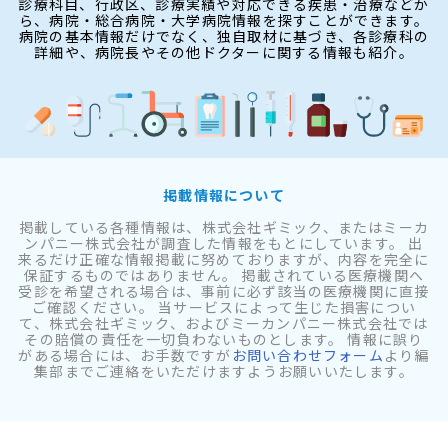
診療科目、行政区、診療実績や対応できる疾患・治療などか
ら、病院・総合病院・大学病院情報を探すことができます。
病院の基本情報だけでなく、独自取材に基づき、各診療科の
詳細や、病院長やその他ドクターに関する情報も紹介。
掲載情報について
掲載している各種情報は、株式会社ギミック、またはミーカ
ンパニー株式会社が調査した情報をもとにしています。 出
来るだけ正確な情報掲載に努めておりますが、内容を完全に
保証するものではありません。 掲載されている医療機関へ
受診を希望される場合は、事前に必ず該当の医療機関に直接
ご確認ください。 当サービスによって生じた損害につい
て、株式会社ギミック、およびミーカンパニー株式会社では
その賠償の責任を一切負わないものとします。 情報に誤り
がある場合には、お手数ですが
お問い合わせフォーム
より編
集部までご連絡をいただけますようお願いいたします。