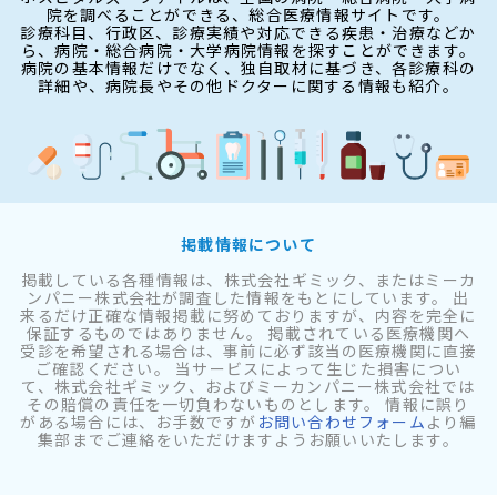
院を調べることができる、総合医療情報サイトです。
診療科目、行政区、診療実績や対応できる疾患・治療などか
ら、病院・総合病院・大学病院情報を探すことができます。
病院の基本情報だけでなく、独自取材に基づき、各診療科の
詳細や、病院長やその他ドクターに関する情報も紹介。
掲載情報について
掲載している各種情報は、株式会社ギミック、またはミーカ
ンパニー株式会社が調査した情報をもとにしています。 出
来るだけ正確な情報掲載に努めておりますが、内容を完全に
保証するものではありません。 掲載されている医療機関へ
受診を希望される場合は、事前に必ず該当の医療機関に直接
ご確認ください。 当サービスによって生じた損害につい
て、株式会社ギミック、およびミーカンパニー株式会社では
その賠償の責任を一切負わないものとします。 情報に誤り
がある場合には、お手数ですが
お問い合わせフォーム
より編
集部までご連絡をいただけますようお願いいたします。